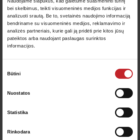
Naudojame slapukus, kad galėtume suasmeninti turinį
bei skelbimus, teikti visuomeninės medijos funkcijas ir
Priešsezoninė patikra - Carrier XL
analizuoti srautą. Be to, svetainės naudojimo informaciją
925-1225
bendriname su visuomeninės medijos, reklamavimo ir
analizės partneriais, kurie gali ją pridėti prie kitos jūsų
Sužinokite, kaip teisingai patikrinti savo Carrier
pateiktos arba naudojant paslaugas surinktos
informacijos.
prieš sezono pradžią.
Sutikimo
Būtini
pasirinkimas
Nuostatos
Statistika
Rinkodara