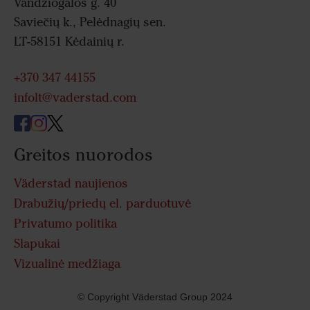
Vandžiogalos g. 40
Saviečių k., Pelėdnagių sen.
LT-58151 Kėdainių r.
+370 347 44155
infolt@vaderstad.com
Greitos nuorodos
Väderstad naujienos
Drabužių/priedų el. parduotuvė
Privatumo politika
Slapukai
Vizualinė medžiaga
© Copyright Väderstad Group 2024