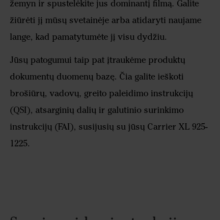
žemyn ir spustelėkite jus dominantį filmą. Galite
žiūrėti jį mūsų svetainėje arba atidaryti naujame
lange, kad pamatytumėte jį visu dydžiu.
Jūsų patogumui taip pat įtraukėme produktų
dokumentų duomenų bazę. Čia galite ieškoti
brošiūrų, vadovų, greito paleidimo instrukcijų
(QSI), atsarginių dalių ir galutinio surinkimo
instrukcijų (FAI), susijusių su jūsų Carrier XL 925-
1225.