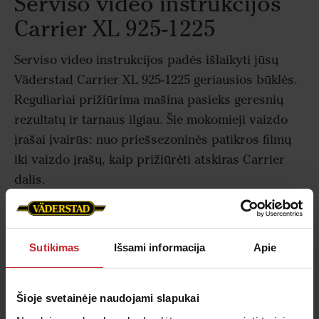
Serviso video instrukcijos
Carrier XL 925-1225
Serviso video instrukcijos padės išlaikyti jūsų
Väderstad Carrier XL 925-1225 geriausios būklės.
Reguliariai prižiūrima mašina pasieks geresnių
rezultatų ir tarnaus ilgiau. Šie mokomieji vaizdo
įrašai įvairūs: nuo priešsezoninės patikros filmų
iki vaizdo įrašų, kaip prižiūrėti atskiras Carrier
dalis.
Taip pat rekomenduojame rezervuoti laiką savo
Carrier XL 925-1225 techninei priežiūrai ir patikrai
kiekvieno sezono pabaigoje.
Daugiau apie servisą
Sutikimas
Išsami informacija
Apie
skaitykite čia.
Šioje svetainėje naudojami slapukai