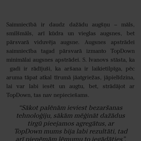
Saimniecībā ir daudz dažādu augšņu – māls,
smilšmāls, arī kūdra un vieglas augsnes, bet
pārsvarā viduvēja augsne. Augsnes apstrādei
saimniecība tagad pārsvarā izmanto TopDown
minimālai augsnes apstrādei. S. Ivanovs stāsta, ka
gadi ir rādījuši, ka aršana ir laikietilpīga, pēc
aruma tāpat atkal tīrumā jāatgriežas, jāpielīdzina,
lai var labi iesēt un augtu, bet, strādājot ar
TopDown, tas nav nepieciešams.
“Sākot palēnām ieviest bezaršanas
tehnoloģiju, sākām mēģināt dažādus
tirgū pieejamos agregātus, ar
TopDown mums bija labi rezultāti, tad
arī pieņēmām lēmumu to iegādāties”,