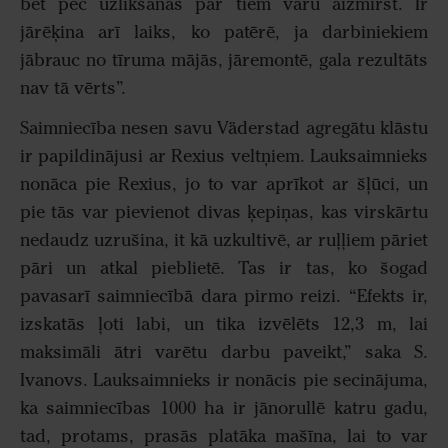
bet pēc uzlikšanas par tiem varu aizmirst. Ir
jārēķina arī laiks, ko patērē, ja darbiniekiem
jābrauc no tīruma mājās, jāremontē, gala rezultāts
nav tā vērts”.
Saimniecība nesen savu Väderstad agregātu klāstu
ir papildinājusi ar Rexius veltņiem. Lauksaimnieks
nonāca pie Rexius, jo to var aprīkot ar šļūci, un
pie tās var pievienot divas ķepiņas, kas virskārtu
nedaudz uzrušina, it kā uzkultivē, ar ruļļiem pāriet
pāri un atkal pieblietē. Tas ir tas, ko šogad
pavasarī saimniecībā dara pirmo reizi. “Efekts ir,
izskatās ļoti labi, un tika izvēlēts 12,3 m, lai
maksimāli ātri varētu darbu paveikt,” saka S.
Ivanovs. Lauksaimnieks ir nonācis pie secinājuma,
ka saimniecības 1000 ha ir jānorullē katru gadu,
tad, protams, prasās platāka mašīna, lai to var