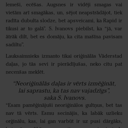
lemeši, ecēšas. Augsnes ir vidēji smagas vai
vietām arī smagākas, un, sējot neapstrādājot, tiek
radīta dubulta slodze, bet apsveicami, ka Rapid ir
tikusi ar to galā”. S. Ivanovs piebilst, ka “jā, var
ātrāk dilt, bet es domāju, ka cita mašīna pavisam
sadiltu”.
Lauksaimnieks izmanto tikai oriģinālās Väderstad
daļas, jo tās sevi ir pierādījušas, neko citu pat
necenšas meklēt.
“Neoriģinālās daļas ir vērts izmēģināt,
lai saprastu, ka tas nav vajadzīgs”,
saka S. Ivanovs.
“Esam pamēģinājuši neoriģinālos gultņus, bet tas
nav tā vērts. Esmu secinājis, ka labāk uzlieku
orģinālu, kas, lai gan varbūt ir uz pusi dārgāks,