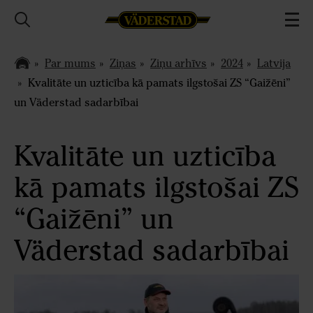
Par mums
Ziņas
Ziņu arhīvs
2024
Latvija
Kvalitāte un uzticība kā pamats ilgstošai ZS “Gaižēni”
un Väderstad sadarbībai
Kvalitāte un uzticība
kā pamats ilgstošai ZS
“Gaižēni” un
Väderstad sadarbībai