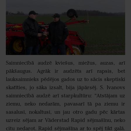
Saimniecībā audzē kviešus, miežus, auzas, arī
pākšaugus. Agrāk ir audzēts arī rapsis, bet
lauksaimnieks pēdējos gados uz to sācis skeptiski
skatīties, jo sāka izsalt, bija jāpārsēj. S. Ivanovs
saimniecībā audzē arī starpkultūru: “Atstājam uz
ziemu, neko nedarām, pavasarī tā pa ziemu ir
sasalusi, nokaltusi, un jau otro gadu pēc kārtas
uzreiz sējam ar Väderstad Rapid sējmašīnu, neko
citu nedarot. Rapid sējmašīna ar to spēj tikt galā.