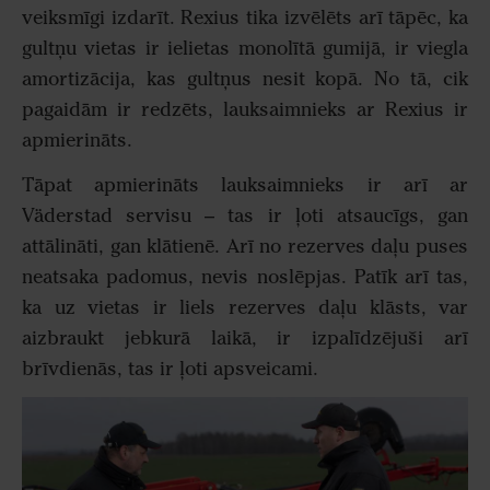
veiksmīgi izdarīt. Rexius tika izvēlēts arī tāpēc, ka
gultņu vietas ir ielietas monolītā gumijā, ir viegla
amortizācija, kas gultņus nesit kopā. No tā, cik
pagaidām ir redzēts, lauksaimnieks ar Rexius ir
apmierināts.
Tāpat apmierināts lauksaimnieks ir arī ar
Väderstad servisu – tas ir ļoti atsaucīgs, gan
attālināti, gan klātienē. Arī no rezerves daļu puses
neatsaka padomus, nevis noslēpjas. Patīk arī tas,
ka uz vietas ir liels rezerves daļu klāsts, var
aizbraukt jebkurā laikā, ir izpalīdzējuši arī
brīvdienās, tas ir ļoti apsveicami.