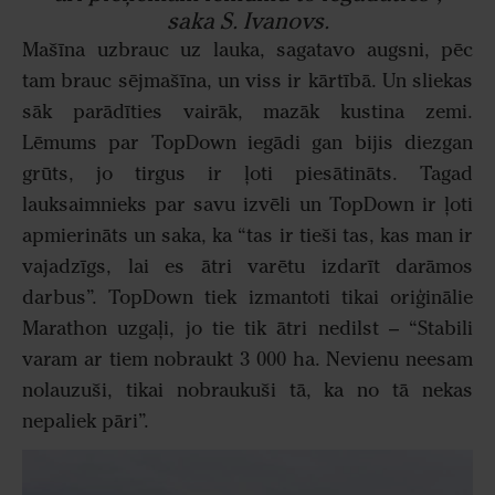
saka S. Ivanovs.
Mašīna uzbrauc uz lauka, sagatavo augsni, pēc
tam brauc sējmašīna, un viss ir kārtībā. Un sliekas
sāk parādīties vairāk, mazāk kustina zemi.
Lēmums par TopDown iegādi gan bijis diezgan
grūts, jo tirgus ir ļoti piesātināts. Tagad
lauksaimnieks par savu izvēli un TopDown ir ļoti
apmierināts un saka, ka “tas ir tieši tas, kas man ir
vajadzīgs, lai es ātri varētu izdarīt darāmos
darbus”. TopDown tiek izmantoti tikai oriģinālie
Marathon uzgaļi, jo tie tik ātri nedilst – “Stabili
varam ar tiem nobraukt 3 000 ha. Nevienu neesam
nolauzuši, tikai nobraukuši tā, ka no tā nekas
nepaliek pāri”.