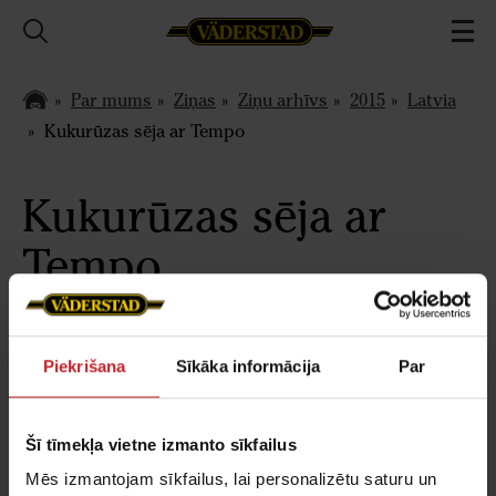
Par mums
Ziņas
Ziņu arhīvs
2015
Latvia
Kukurūzas sēja ar Tempo
Kukurūzas sēja ar
Tempo
Mālpils novada saimniecības SIA "Sidgunda 2"
Piekrišana
Sīkāka informācija
Par
saimnieks Normunds Kalniņš kukurūzu sēj ar
Vaderstad precīzās sējas sējmašīnu Tempo.
Šī tīmekļa vietne izmanto sīkfailus
Mēs izmantojam sīkfailus, lai personalizētu saturu un