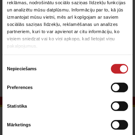
reklāmas, nodrošinātu sociālo saziņas līdzekļu funkcijas
Šogad ar sējmašīnu Tempo sēts dažādos veidos -
un analizētu mūsu datplūsmu. Informāciju par to, kā jūs
gan veikta sēja ar mikroelementiem, gan sēts bez
izmantojat mūsu vietni, mēs arī kopīgojam ar saviem
sociālās saziņas līdzekļu, reklamēšanas un analīzes
mikroelementiem. Kāds ir iznākums un kādas
partneriem, kuri to var apvienot ar citu informāciju, ko
iespējas sniedz Vaderstad Tempo, uzziniet sižetā.
viņiem sniedzat vai ko viņi apkopo, kad lietojat viņu
pakalpojumus.
Piekrišanas
Nepieciešams
izvēle
Preferences
Statistika
Sazinieties ar mums
Mārketings
Väderstad SIA