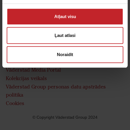
Izstāžu komplekss "Rāmava"
Rīga, LV-1076
Atļaut visu
+371 6 761 25 42
infoLV@vaderstad.com
Ļaut atlasi
Noraidīt
Ātrās saites
Väderstad Media Portal
Kolekcijas veikals
Väderstad Group personas datu apstrādes
politika
Cookies
© Copyright Väderstad Group 2024