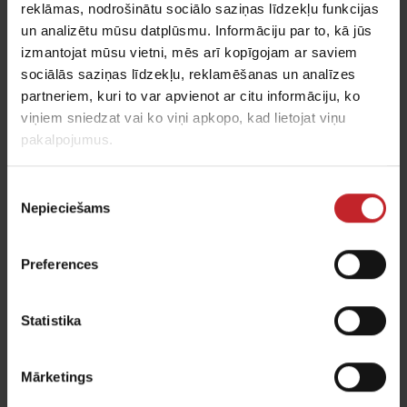
reklāmas, nodrošinātu sociālo saziņas līdzekļu funkcijas
un analizētu mūsu datplūsmu. Informāciju par to, kā jūs
izmantojat mūsu vietni, mēs arī kopīgojam ar saviem
sociālās saziņas līdzekļu, reklamēšanas un analīzes
Augsnes apstrādes tehnika
partneriem, kuri to var apvienot ar citu informāciju, ko
viņiem sniedzat vai ko viņi apkopo, kad lietojat viņu
Lietoto kultivatoru un veltņu piedāvājums.
pakalpojumus.
Piekrišanas
Spied šeit
Nepieciešams
izvēle
Preferences
Statistika
Mārketings