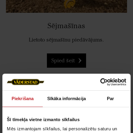
Sējmašīnas
Lietoto sējmašīnu piedāvājums.
Spied šeit
Piekrišana
Sīkāka informācija
Par
Šī tīmekļa vietne izmanto sīkfailus
Mēs izmantojam sīkfailus, lai personalizētu saturu un