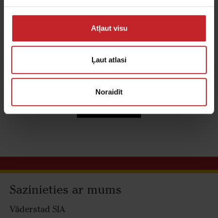
Atļaut visu
Precīzās sējas sējmašīnas
Ļaut atlasi
Lietoto precīzo sējas sējmašīnu piedāvājums.
Noraidīt
Spied šeit
Sazinieties ar mums
Väderstad SIA