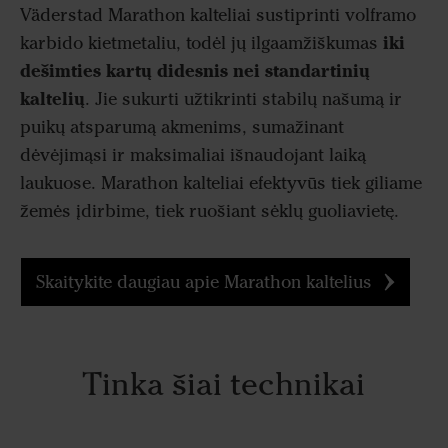
Väderstad Marathon kalteliai sustiprinti volframo
iki
karbido kietmetaliu, todėl jų ilgaamžiškumas
dešimties kartų didesnis nei standartinių
kaltelių
. Jie sukurti užtikrinti stabilų našumą ir
puikų atsparumą akmenims, sumažinant
dėvėjimąsi ir maksimaliai išnaudojant laiką
laukuose. Marathon kalteliai efektyvūs tiek giliame
žemės įdirbime, tiek ruošiant sėklų guoliavietę.
Skaitykite daugiau apie Marathon kaltelius
Tinka šiai technikai