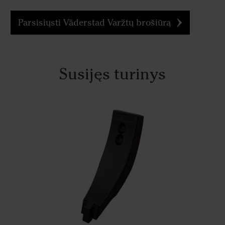
Parsisiųsti Väderstad Varžtų brošiūrą
Susijęs turinys