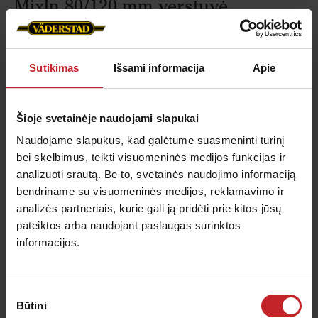
MixIn 80/120 mm verstuvė
Plotis:
80/120 mm
Funkcija:
Maišymas
Sutikimas
Išsami informacija
Apie
Tinka šiai technikai:
Opus, TopDown
MixIn 80/120 mm verstuvė
Šioje svetainėje naudojami slapukai
Naudojame slapukus, kad galėtume suasmeninti turinį
bei skelbimus, teikti visuomeninės medijos funkcijas ir
analizuoti srautą. Be to, svetainės naudojimo informaciją
bendriname su visuomeninės medijos, reklamavimo ir
analizės partneriais, kurie gali ją pridėti prie kitos jūsų
pateiktos arba naudojant paslaugas surinktos
informacijos.
Sutikimo
Būtini
pasirinkimas