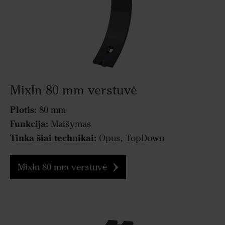
MixIn 80 mm verstuvė
Plotis:
80 mm
Funkcija:
Maišymas
Tinka šiai technikai:
Opus, TopDown
MixIn 80 mm verstuvė