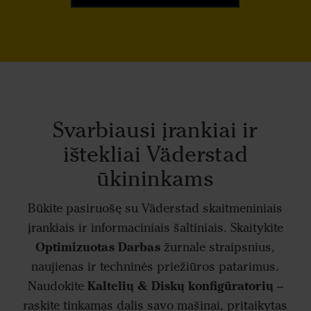
Svarbiausi įrankiai ir
ištekliai Väderstad
ūkininkams
Būkite pasiruošę su Väderstad skaitmeniniais
įrankiais ir informaciniais šaltiniais. Skaitykite
Optimizuotas Darbas
žurnale straipsnius,
naujienas ir techninės priežiūros patarimus.
Kaltelių & Diskų konfigūratorių
Naudokite
–
raskite tinkamas dalis savo mašinai, pritaikytas