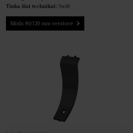
Tinka šiai technikai:
Swift
MixIn 80/120 mm verstuvė