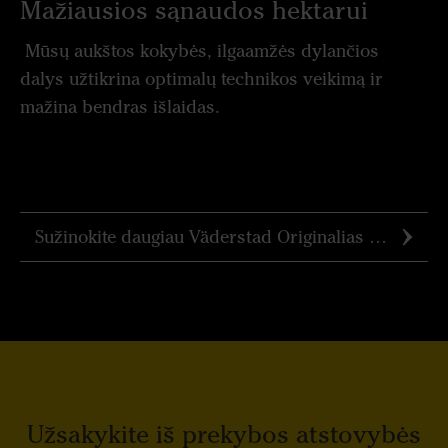
Mažiausios sąnaudos hektarui
Mūsų aukštos kokybės, ilgaamžės dylančios
dalys užtikrina optimalų technikos veikimą ir
mažina bendras išlaidas.
Sužinokite daugiau Väderstad Originalias Dalis
Užsakykite iš prekybos atstovybės