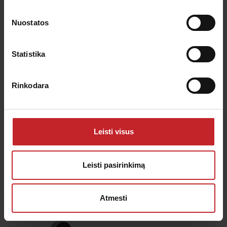
Nuostatos
Marathon sparninis kaltelis
Statistika
Dirbimo gylis:
0-5 cm
Kaltelio plotis:
300 mm
Rinkodara
Funkcija:
Nupjovimas
Tinka šiai technikai:
Cultus 300-400, Cultus HD
300-400, Cultus 425-525, Cultus HD 425-525, Opus,
Leisti visus
TopDown
Leisti pasirinkimą
Marathon sparninis kaltelis
Atmesti