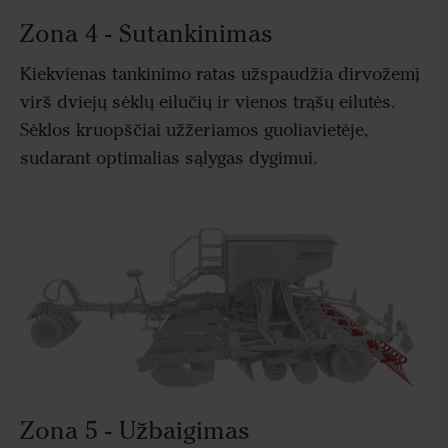
Zona 4 - Sutankinimas
Kiekvienas tankinimo ratas užspaudžia dirvožemį
virš dviejų sėklų eilučių ir vienos trąšų eilutės.
Sėklos kruopščiai užžeriamos guoliavietėje,
sudarant optimalias sąlygas dygimui.
Zona 5 - Užbaigimas