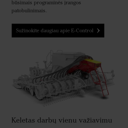
būsimais programinės įrangos
patobulinimais.
Sužinokite daugiau apie E-Control
Keletas darbų vienu važiavimu