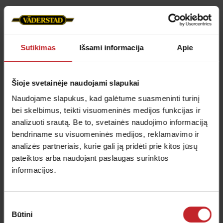
Sutikimas
Išsami informacija
Apie
Šioje svetainėje naudojami slapukai
Naudojame slapukus, kad galėtume suasmeninti turinį
bei skelbimus, teikti visuomeninės medijos funkcijas ir
analizuoti srautą. Be to, svetainės naudojimo informaciją
QuickStart filmai
bendriname su visuomeninės medijos, reklamavimo ir
analizės partneriais, kurie gali ją pridėti prie kitos jūsų
Peržiūrėkite greito paleidimo filmus
pateiktos arba naudojant paslaugas surinktos
sėjamosioms Rapid A 400-800S
informacijos.
Sužinokite daugiau
Sutikimo
Būtini
pasirinkimas