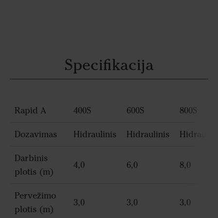
Specifikacija
Rapid A
400S
600S
800S
Dozavimas
Hidraulinis
Hidraulinis
Hidraulin
Darbinis
4,0
6,0
8,0
plotis (m)
Pervežimo
3,0
3,0
3,0
plotis (m)