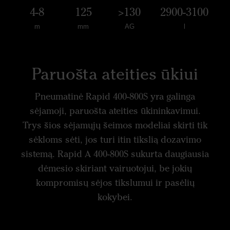
4-8
125
>130
2900-3100
m
mm
AG
l
Paruošta ateities ūkiui
Pneumatinė Rapid 400-800S yra galinga
sėjamoji, paruošta ateities ūkininkavimui.
Trys šios sėjamųjų šeimos modeliai skirti tik
sėkloms sėti, jos turi itin tikslią dozavimo
sistemą. Rapid A 400-800S sukurta daugiausia
dėmesio skiriant vairuotojui, be jokių
kompromisų sėjos tikslumui ir pasėlių
kokybei.