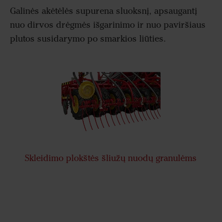
Galinės akėtėlės supurena sluoksnį, apsaugantį
nuo dirvos drėgmės išgarinimo ir nuo paviršiaus
plutos susidarymo po smarkios liūties.
Skleidimo plokštės šliužų nuodų granulėms