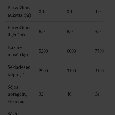
Pervežimo
3,1
3,1
4,0
aukštis (m)
Pervežimo
8,0
8,0
8,0
ilgis (m)
Bazinė
5200
6000
7700
masė (kg)
Sėkladėžės
2900
3100
3100
talpa (l)
Sėjos
noragėlių
32
48
64
skaičius
Sėklų