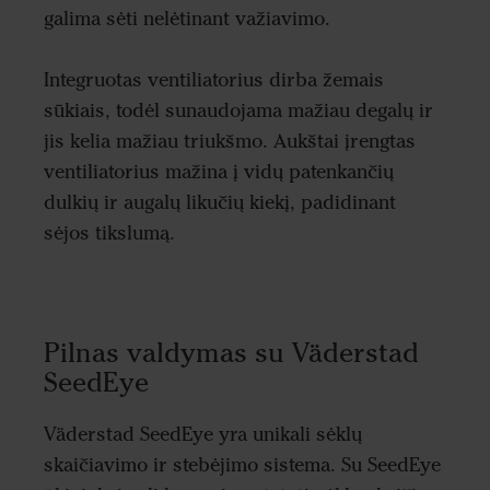
galima sėti nelėtinant važiavimo.
Integruotas ventiliatorius dirba žemais
sūkiais, todėl sunaudojama mažiau degalų ir
jis kelia mažiau triukšmo. Aukštai įrengtas
ventiliatorius mažina į vidų patenkančių
dulkių ir augalų likučių kiekį, padidinant
sėjos tikslumą.
Pilnas valdymas su Väderstad
SeedEye
Väderstad SeedEye yra unikali sėklų
skaičiavimo ir stebėjimo sistema. Su SeedEye