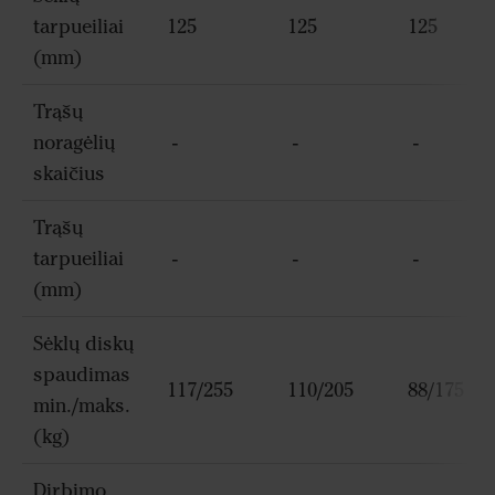
tarpueiliai
125
125
125
(mm)
Trąšų
noragėlių
-
-
-
skaičius
Trąšų
tarpueiliai
-
-
-
(mm)
Sėklų diskų
spaudimas
117/255
110/205
88/175
min./maks.
(kg)
Dirbimo