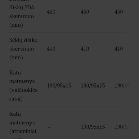
diskų SDA
450
450
450
skersmuo
(mm)
Sėklų diskų
skersmuo
410
410
410
(mm)
Ratų
matmenys
190/95x15
190/95x15
190/95x15
(važiuoklės
ratai)
Ratų
matmenys
-
190/95x15
190/95x15
(atraminiai