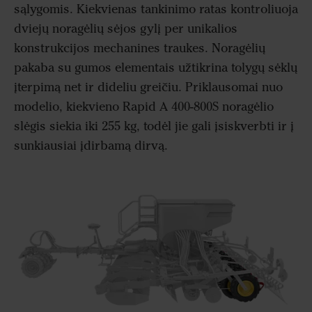
sąlygomis. Kiekvienas tankinimo ratas kontroliuoja
dviejų noragėlių sėjos gylį per unikalios
konstrukcijos mechanines traukes. Noragėlių
pakaba su gumos elementais užtikrina tolygų sėklų
įterpimą net ir dideliu greičiu. Priklausomai nuo
modelio, kiekvieno Rapid A 400-800S noragėlio
slėgis siekia iki 255 kg, todėl jie gali įsiskverbti ir į
sunkiausiai įdirbamą dirvą.