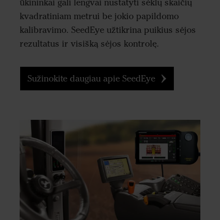
ūkininkai gali lengvai nustatyti sėklų skaičių
kvadratiniam metrui be jokio papildomo
kalibravimo. SeedEye užtikrina puikius sėjos
rezultatus ir visišką sėjos kontrolę.
Sužinokite daugiau apie SeedEye