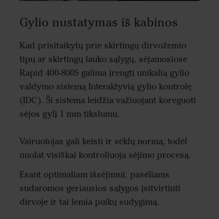
Gylio nustatymas iš kabinos
Kad prisitaikytų prie skirtingų dirvožemio
tipų ar skirtingų lauko sąlygų, sėjamosiose
Rapid 400-800S galima įrengti unikalią gylio
valdymo sistemą Interaktyvią gylio kontrolę
(IDC). Ši sistema leidžia važiuojant koreguoti
sėjos gylį 1 mm tikslumu.
Vairuotojas gali keisti ir sėklų normą, todėl
nuolat visiškai kontroliuoja sėjimo procesą.
Esant optimaliam išsėjimui, pasėliams
sudaromos geriausios sąlygos įsitvirtinti
dirvoje ir tai lemia puikų sudygimą.