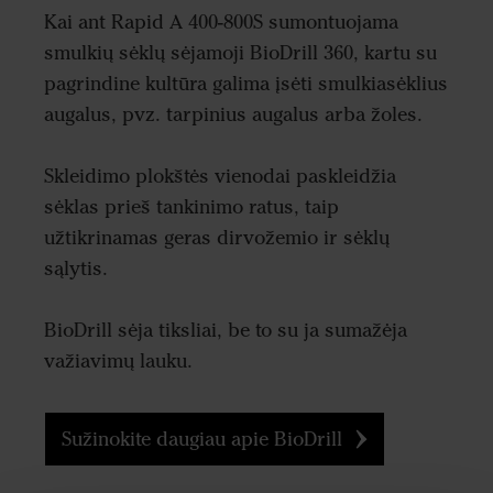
Kai ant Rapid A 400-800S sumontuojama
smulkių sėklų sėjamoji BioDrill 360, kartu su
pagrindine kultūra galima įsėti smulkiasėklius
augalus, pvz. tarpinius augalus arba žoles.
Skleidimo plokštės vienodai paskleidžia
sėklas prieš tankinimo ratus, taip
užtikrinamas geras dirvožemio ir sėklų
sąlytis.
BioDrill sėja tiksliai, be to su ja sumažėja
važiavimų lauku.
Sužinokite daugiau apie BioDrill