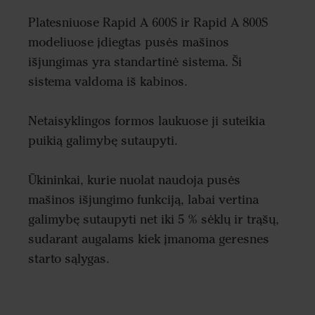
Platesniuose Rapid A 600S ir Rapid A 800S
modeliuose įdiegtas pusės mašinos
išjungimas yra standartinė sistema. Ši
sistema valdoma iš kabinos.
Netaisyklingos formos laukuose ji suteikia
puikią galimybę sutaupyti.
Ūkininkai, kurie nuolat naudoja pusės
mašinos išjungimo funkciją, labai vertina
galimybę sutaupyti net iki 5 % sėklų ir trąšų,
sudarant augalams kiek įmanoma geresnes
starto sąlygas.