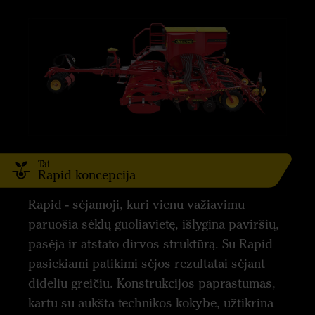
Tai —
Rapid koncepcija
Rapid - sėjamoji, kuri vienu važiavimu
paruošia sėklų guoliavietę, išlygina paviršių,
pasėja ir atstato dirvos struktūrą. Su Rapid
pasiekiami patikimi sėjos rezultatai sėjant
dideliu greičiu. Konstrukcijos paprastumas,
kartu su aukšta technikos kokybe, užtikrina