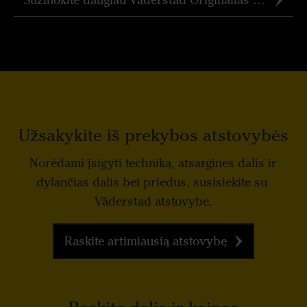
Sužinokite daugiau Väderstad Originalias Dalis
Užsakykite iš prekybos atstovybės
Norėdami įsigyti techniką, atsargines dalis ir
dylančias dalis bei priedus, susisiekite su
Väderstad atstovybe.
Raskite artimiausią atstovybę