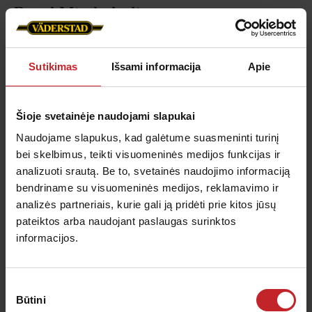
BreakMix kaltelis
Dirbimo gylis:
20-30 cm
Kaltelio plotis:
80 mm
Sutikimas
Išsami informacija
Apie
Funkcija:
Laužymas, maišymas
Tinka šiai technikai:
Cultus 300-400, Cultus HD
Šioje svetainėje naudojami slapukai
300-400, Cultus 425-525, Cultus HD 425-525, Opus,
TopDown
Naudojame slapukus, kad galėtume suasmeninti turinį
bei skelbimus, teikti visuomeninės medijos funkcijas ir
analizuoti srautą. Be to, svetainės naudojimo informaciją
BreakMix kaltelis
bendriname su visuomeninės medijos, reklamavimo ir
analizės partneriais, kurie gali ją pridėti prie kitos jūsų
pateiktos arba naudojant paslaugas surinktos
informacijos.
Sutikimo
Būtini
pasirinkimas