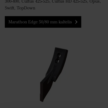
300-400, Cultus 425-525, Cultus HD 425-525, Opus,
Swift, TopDown
Marathon Edge 50/80 mm kaltelis