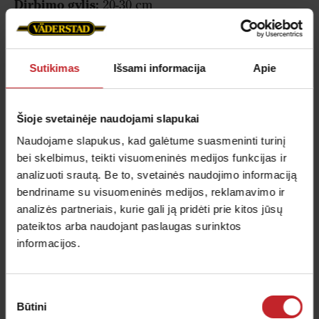
Dirbimo gylis:
20-30 cm
Kaltelio plotis:
80 mm
Funkcija:
Laužymas, maišymas
Tinka šiai technikai:
Cultus 300-400, Cultus HD
Sutikimas
Išsami informacija
Apie
300-400, Cultus 425-525, Cultus HD 425-525, Opus,
TopDown
Šioje svetainėje naudojami slapukai
Naudojame slapukus, kad galėtume suasmeninti turinį
BreakMix kaltelis
bei skelbimus, teikti visuomeninės medijos funkcijas ir
analizuoti srautą. Be to, svetainės naudojimo informaciją
bendriname su visuomeninės medijos, reklamavimo ir
analizės partneriais, kurie gali ją pridėti prie kitos jūsų
pateiktos arba naudojant paslaugas surinktos
informacijos.
Sutikimo
Būtini
pasirinkimas