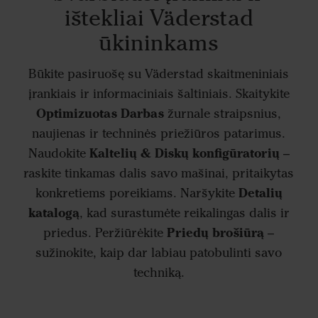
ištekliai Väderstad
ūkininkams
Būkite pasiruošę su Väderstad skaitmeniniais
įrankiais ir informaciniais šaltiniais. Skaitykite
Optimizuotas Darbas
žurnale straipsnius,
naujienas ir techninės priežiūros patarimus.
Kaltelių & Diskų konfigūratorių
Naudokite
–
raskite tinkamas dalis savo mašinai, pritaikytas
Detalių
konkretiems poreikiams. Naršykite
katalogą
, kad surastumėte reikalingas dalis ir
Priedų brošiūrą
priedus. Peržiūrėkite
–
sužinokite, kaip dar labiau patobulinti savo
techniką.