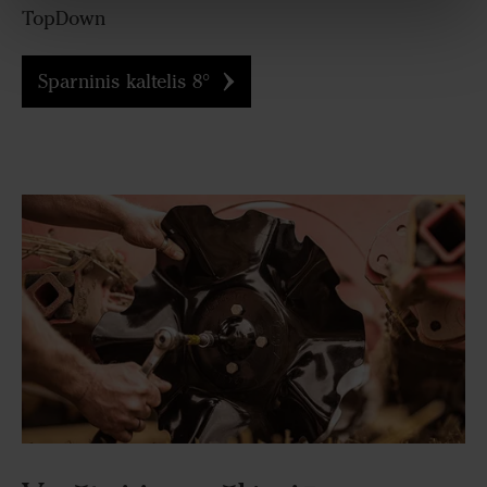
TopDown
Sparninis kaltelis 8°