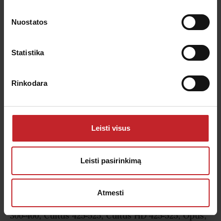
Nuostatos
Statistika
Rinkodara
Leisti visus
Sparninis kaltelis 8°
Dirbimo gylis:
0-5 cm
Leisti pasirinkimą
Kaltelio plotis:
340 mm
Funkcija:
Nupjovimas
Atmesti
Tinka šiai technikai:
Cultus 300-400, Cultus HD
300-400, Cultus 425-525, Cultus HD 425-525, Opus,