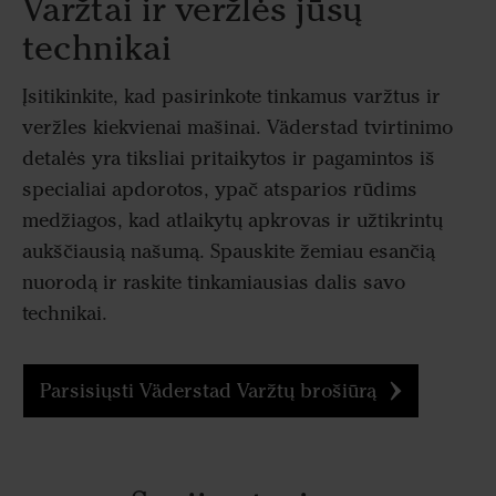
Varžtai ir veržlės jūsų
technikai
Įsitikinkite, kad pasirinkote tinkamus varžtus ir
veržles kiekvienai mašinai. Väderstad tvirtinimo
detalės yra tiksliai pritaikytos ir pagamintos iš
specialiai apdorotos, ypač atsparios rūdims
medžiagos, kad atlaikytų apkrovas ir užtikrintų
aukščiausią našumą. Spauskite žemiau esančią
nuorodą ir raskite tinkamiausias dalis savo
technikai.
Parsisiųsti Väderstad Varžtų brošiūrą