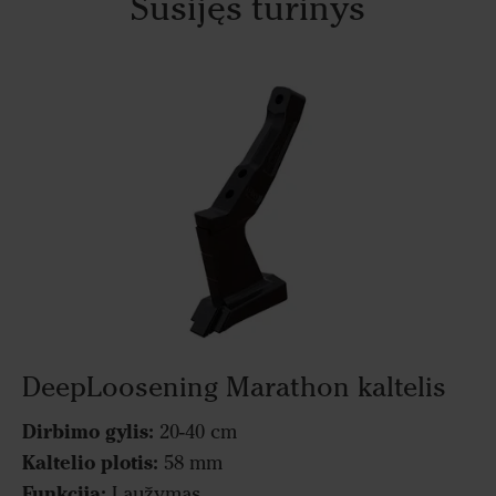
Susijęs turinys
DeepLoosening Marathon kaltelis
Dirbimo gylis:
20-40 cm
Kaltelio plotis:
58 mm
Funkcija:
Laužymas