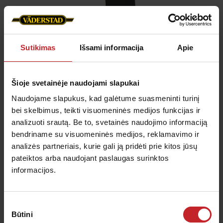
Sutikimas
Išsami informacija
Apie
Šioje svetainėje naudojami slapukai
MixIn 120 mm verstuvė
Naudojame slapukus, kad galėtume suasmeninti turinį
bei skelbimus, teikti visuomeninės medijos funkcijas ir
Plotis:
120 mm
analizuoti srautą. Be to, svetainės naudojimo informaciją
Funkcija:
Maišymas
bendriname su visuomeninės medijos, reklamavimo ir
analizės partneriais, kurie gali ją pridėti prie kitos jūsų
Tinka šiai technikai:
Opus, TopDown
pateiktos arba naudojant paslaugas surinktos
informacijos.
MixIn 120 mm verstuvė
Sutikimo
Būtini
pasirinkimas