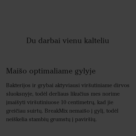
Du darbai vienu kalteliu
Maišo optimaliame gylyje
Bakterijos ir grybai aktyviausi viršutiniame dirvos
sluoksnyje, todėl derliaus likučius mes norime
įmaišyti viršutiniuose 10 centimetrų, kad jie
greičiau suirtų. BreakMix nemaišo į gylį, todėl
neiškelia stambių grumstų į paviršių.