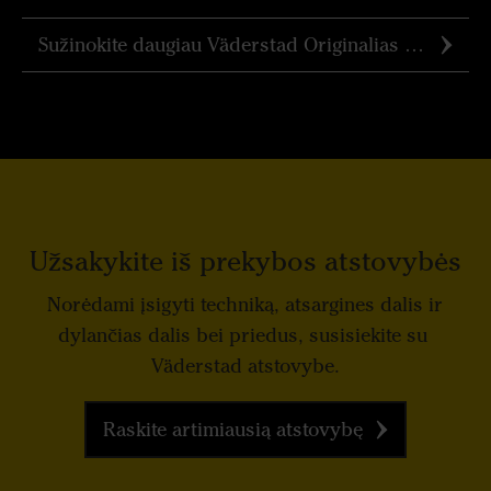
Sužinokite daugiau Väderstad Originalias Dalis
Užsakykite iš prekybos atstovybės
Norėdami įsigyti techniką, atsargines dalis ir
dylančias dalis bei priedus, susisiekite su
Väderstad atstovybe.
Raskite artimiausią atstovybę