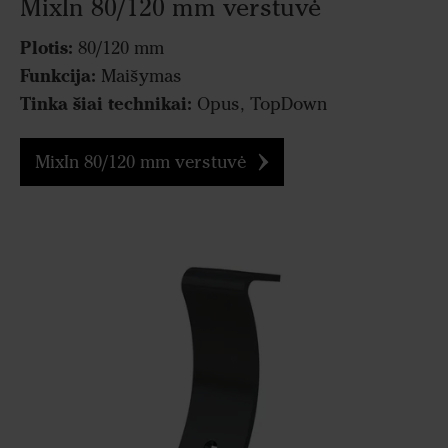
MixIn 80/120 mm verstuvė
Plotis:
80/120 mm
Funkcija:
Maišymas
Tinka šiai technikai:
Opus, TopDown
MixIn 80/120 mm verstuvė