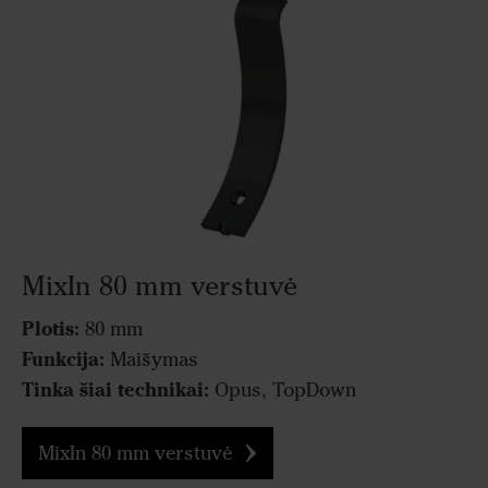
MixIn 80 mm verstuvė
Plotis:
80 mm
Funkcija:
Maišymas
Tinka šiai technikai:
Opus, TopDown
MixIn 80 mm verstuvė