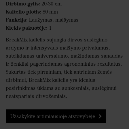
Dirbimo gylis:
20-30 cm
Kaltelio plotis:
80 mm
Funkcija:
Laužymas, maišymas
Kiekis pakuotėje:
1
BreakMix kaltelis sujungia dirvos suslėgimo
ardymo ir intensyvaus maišymo privalumus,
suteikdamas universalumo, mažindamas sąnaudas
ir ženkliai pagerindamas agronominius rezultatus.
Sukurtas tiek pirminiam, tiek antriniam žemės
dirbimui, BreakMix kaltelis yra idealus
pasirinkimas ūkiams su sunkesniais, suslėgimui
neatspariais dirvožemiais.
Užsakykite artimiausioje atstovybėje