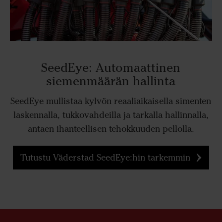
SeedEye: Automaattinen
siemenmäärän hallinta
SeedEye mullistaa kylvön reaaliaikaisella simenten
laskennalla, tukkovahdeilla ja tarkalla hallinnalla,
antaen ihanteellisen tehokkuuden pellolla.
Tutustu Väderstad SeedEye:hin tarkemmin