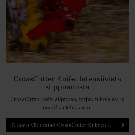
CrossCutter Knife: Intensiivistä
silppuamista
CrossCutter Knife silppuaa, torjuu tuholaisia ja
muokkaa tehokaasti.
Tutustu Väderstad CrossCutter Knifeen tarkemmin