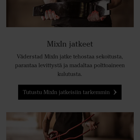
MixIn jatkeet
Väderstad MixIn jatke tehostaa sekoitusta,
parantaa levittystä ja madaltaa polttoaineen
kulutusta.
Tutustu MixIn jatkeisiin tarkemmin