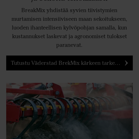
BreakMix yhdistää syvien tiivistymien
murtamisen intensiiviseen maan sekoitukseen,
luoden ihanteellisen kylvöpohjan samalla, kun
kustannukset laskevat ja agronomiset tulokset
paranevat.
Tutustu Väderstad BrekMix kärkeen tarkemmin