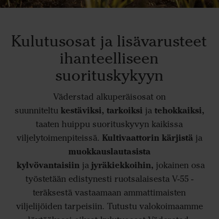
Kulutusosat ja lisävarusteet
ihanteelliseen
suorituskykyyn
Väderstad alkuperäisosat on
kestäviksi, tarkoiksi
tehokkaiksi,
suunniteltu
ja
taaten huippu suorituskyvyn kaikissa
Kultivaattorin kärjistä
viljelytoimenpiteissä.
ja
muokkauslautasista
kylvövantaisiin
jyräkiekkoihin,
ja
jokainen osa
työstetään edistynesti ruotsalaisesta V-55 -
teräksestä vastaamaan ammattimaisten
viljelijöiden tarpeisiin. Tutustu valokoimaamme