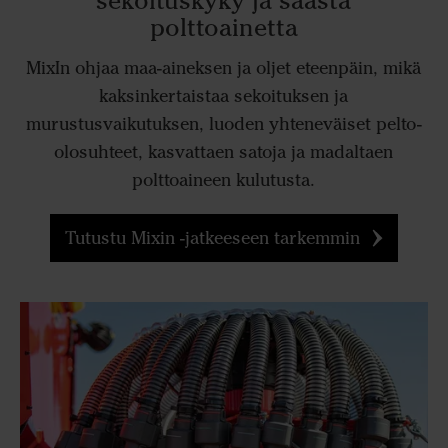
sekoituskyky ja säästä
polttoainetta
MixIn ohjaa maa-aineksen ja oljet eteenpäin, mikä
kaksinkertaistaa sekoituksen ja
murustusvaikutuksen, luoden yhteneväiset pelto-
olosuhteet, kasvattaen satoja ja madaltaen
polttoaineen kulutusta.
Tutustu Mixin -jatkeeseen tarkemmin