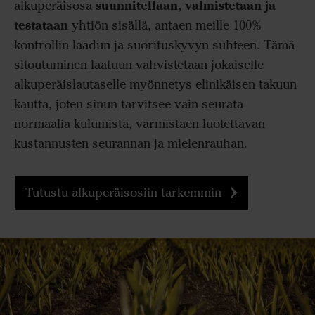
suunnitellaan, valmistetaan ja
alkuperäisosa
testataan
yhtiön sisällä, antaen meille 100%
kontrollin laadun ja suorituskyvyn suhteen. Tämä
sitoutuminen laatuun vahvistetaan jokaiselle
alkuperäislautaselle myönnetys elinikäisen takuun
kautta, joten sinun tarvitsee vain seurata
normaalia kulumista, varmistaen luotettavan
kustannusten seurannan ja mielenrauhan.
Tutustu alkuperäisosiin tarkemmin