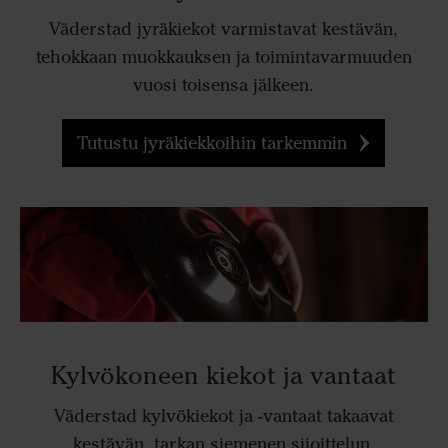
Väderstad jyräkiekot varmistavat kestävän,
tehokkaan muokkauksen ja toimintavarmuuden
vuosi toisensa jälkeen.
Tutustu jyräkiekkoihin tarkemmin
Kylvökoneen kiekot ja vantaat
Väderstad kylvökiekot ja -vantaat takaavat
kestävän, tarkan siemenen sijoittelun.