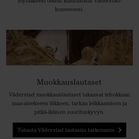
löytääksesi oikeat kulutusosat Väderstad-
koneeseesi.
Muokkauslautaset
Väderstad muokkauslautaset takaavat tehokkaan
maa-ainekseen liikkeen, tarkan leikkaamisen ja
pitkä-ikäisen suorituskyvyn.
Tutustu Väderstad lautasiin tarkemmin