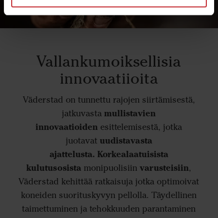
Vallankumoiksellisia
innovaatiioita
Väderstad on tunnettu rajojen siirtämisestä,
mullistavien
jatkuvasta
innovaatioiden
esittelemisestä, jotka
uudistavasta
juotavat
ajattelusta.
Korkealaatuisista
kulutusosista
varusteisiin
monipuolisiin
,
Väderstad kehittää ratkaisuja jotka optimoivat
koneiden suorituskyvyn pellolla. Täydellinen
taimettuminen ja tehokkuuden parantaminen