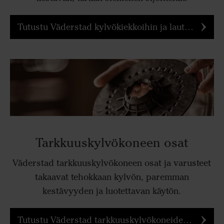
Tutustu Väderstad kylvökiekkoihin ja lautasiin tarkemmin
Tarkkuuskylvökoneen osat
Väderstad tarkkuuskylvökoneen osat ja varusteet
takaavat tehokkaan kylvön, paremman
kestävyyden ja luotettavan käytön.
Tutustu Väderstad tarkkuuskylvökoneiden osiin ja varusteisiin tarkemmin