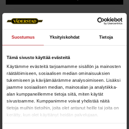
Suostumus
Yksityiskohdat
Tietoja
Tämä sivusto käyttää evästeitä
Lisävarusteet
Käytämme evästeitä tarjoamamme sisällön ja mainosten
räätälöimiseen, sosiaalisen median ominaisuuksien
Tutustu varusteisiin, jotka on suunniteltu
tukemiseen ja kävijämäärämme analysoimiseen. Lisäksi
lisäämään tarkkuutta ja parantamaan työtuloksia
jaamme sosiaalisen median, mainosalan ja analytiikka-
kaikissa olosuhteissa.
alan kumppaneillemme tietoja siitä, miten käytät
sivustoamme. Kumppanimme voivat yhdistää näitä
tietoja muihin tietoihin, joita olet antanut heille tai joita on
Tutustu Väderstad varusteisiin tarkemmin
kerätty, kun olet käyttänyt heidän palvelujaan.