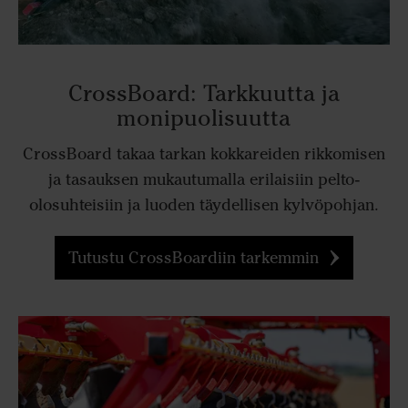
CrossBoard: Tarkkuutta ja
monipuolisuutta
CrossBoard takaa tarkan kokkareiden rikkomisen
ja tasauksen mukautumalla erilaisiin pelto-
olosuhteisiin ja luoden täydellisen kylvöpohjan.
Tutustu CrossBoardiin tarkemmin