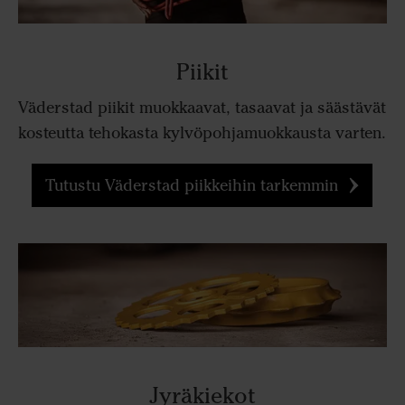
Piikit
Väderstad piikit muokkaavat, tasaavat ja säästävät
kosteutta tehokasta kylvöpohjamuokkausta varten.
Tutustu Väderstad piikkeihin tarkemmin
Jyräkiekot