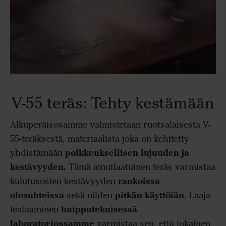
V-55 teräs: Tehty kestämään
Alkuperäisosamme valmistetaan ruotsalaisesta V-
55-teräksestä, materiaalista joka on kehitetty
poikkeuksellisen lujuuden ja
yhdistämään
kestävyyden.
Tämä ainutlaatuinen teräs varmistaa
rankoissa
kulutusosien kestävyyden
olosuhteissa
pitkän käyttöiän.
sekä niiden
Laaja
huipputeknisessä
testaaminen
laboratoriossamme
varmistaa sen, että jokainen