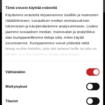
Tämä sivusto käyttää evästeitä
Käytämme evästeitä tarjoamamme sisällön ja mainosten
räätälöimiseen, sosiaalisen median ominaisuuksien
tukemiseen ja kävijämäärämme analysoimiseen. Lisäksi
Näkökulmia
jaamme sosiaalisen median, mainosalan ja analytiikka-
alkuperäisosiin: Katso
alan kumppaneillemme tietoja siitä, miten käytät
sivustoamme. Kumppanimme voivat yhdistää näitä
tuotantovideomme
tietoja muihin tietoihin, joita olet antanut heille tai joita on
kerätty, kun olet käyttänyt heidän palvelujaan.
Suostumuksen
Ei vain pala terästä
Välttämätön
valinta
Tule mukanamme Väderstad Componentsiin,
Mieltymykset
tehtaaseen jossa innovaatio ja tarkkuus
muotoilevat alkuperäisosia. Ruotsalaisen V-55-
Tilastot
teräksen ja viljelijäyhteistyön avulla Väderstad