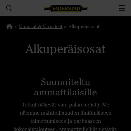
Varaosat & Varusteet
Alkuperäisosat
Alkuperäisosat
Suunniteltu
ammattilaisille
Jotkut näkevät vain palan terästä. Me
näemme mahdollisuuden ilmiömäiseen
taimettumiseen ja parhaaseen
kokonaistalouteen. Ammattiviljelijät tietävät,