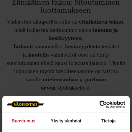
Elinikäinen takuu: Sitoutuminen
luottamukseen
elinikäinen takuu,
Väderstad alkuperäisosilla on
laatuun ja
mikä heijastaa luottoamme osien
kestävyyteen.
Tarkasti
kestävyydestä
suunnitellut,
testatut
huolella
ja
valmistetut osat on tehty
suoriutumaan töistä kausi toisensa jälkeen. Tämän
lupauksen myötä tavoitteenamme on tarjota
mielenrauhan
parhaan
sinulle
ja
arvon
sijoituksellesi.
Tutustu takuusemme tarkemmin
Suostumus
Yksityiskohdat
Tietoja