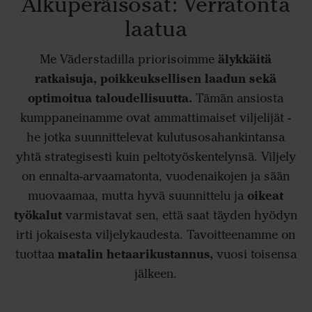
Alkuperäisosat: Verratonta
laatua
älykkäitä
Me Väderstadilla priorisoimme
ratkaisuja, poikkeuksellisen laadun sekä
optimoitua taloudellisuutta.
Tämän ansiosta
kumppaneinamme ovat ammattimaiset viljelijät -
he jotka suunnittelevat kulutusosahankintansa
yhtä strategisesti kuin peltotyöskentelynsä. Viljely
on ennalta-arvaamatonta, vuodenaikojen ja sään
oikeat
muovaamaa, mutta hyvä suunnittelu ja
työkalut
varmistavat sen, että saat täyden hyödyn
irti jokaisesta viljelykaudesta. Tavoitteenamme on
matalin hetaarikustannus,
tuottaa
vuosi toisensa
jälkeen.