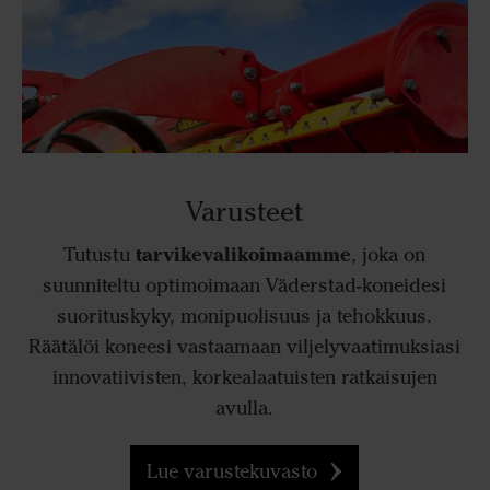
Varusteet
tarvikevalikoimaamme
Tutustu
, joka on
suunniteltu optimoimaan Väderstad-koneidesi
suorituskyky, monipuolisuus ja tehokkuus.
Räätälöi koneesi vastaamaan viljelyvaatimuksiasi
innovatiivisten, korkealaatuisten ratkaisujen
avulla.
Lue varustekuvasto