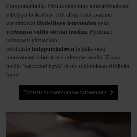
Componentsilla. Sitoutumisemme ammattimaiseen
viljelyyn tarkoittaa, että alkuperäisosamme
täydellisen istuvuuden
varmistavat
sekä
vertaansa vailla olevan laadun.
Pyrimme
jatkuvasti ylittämään
huipputeknisten
odotuksia
ja jatkuvasti
innovoivien laboratorieoidemme avulla. Koska
meille "tarpeeksi hyvä" ei ole milloinkaan riittävän
hyvä.
Tutustu tuotantoomme tarkemmin