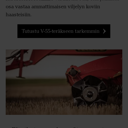
osa vastaa ammattimaisen viljelyn koviin
haasteisiin.
Tutustu V-55-teräkseen tarkemmin