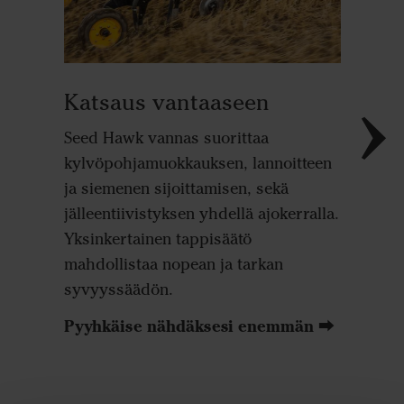
Varmist
runsaasti
kerääjäk
voidaan
Katsaus vantaaseen
varustaa
Kiekkole
Seed Hawk vannas suorittaa
kunnolli
kylvöpohjamuokkauksen, lannoitteen
kylvöriv
ja siemenen sijoittamisen, sekä
eriksee
jälleentiivistyksen yhdellä ajokerralla.
parantaa
Yksinkertainen tappisäätö
kerääjäk
mahdollistaa nopean ja tarkan
sekä run
syvyyssäädön.
kylvettä
Pyyhkäise nähdäksesi enemmän ⮕