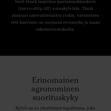
Seed Hawk laajentaa kaistamuokkauksen
(micro-strip-till) suorakylvöön. Tämä
minimoi satovaihteluiden riskin, varmistaen
että kasvusto on suojassa eroosiolta ja maan
rakennevioituksilta.
Erinomainen
agronominen
suorituskyky
Kylvö on se yksittäinen tapahtuma, joka