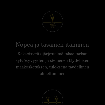
Nopea ja tasainen itäminen
Kaksoisveitsijärjestelmä takaa tarkan
kylvösyvyyden ja siemenen täydellisen
maakosketuksen, tuloksena täydellinen
taimettuminen.