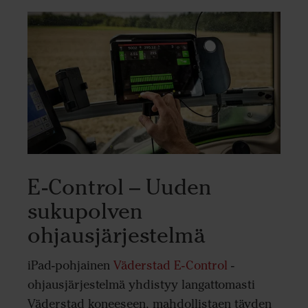
E-Control – Uuden
sukupolven
ohjausjärjestelmä
iPad-pohjainen
Väderstad E-Control
-
ohjausjärjestelmä yhdistyy langattomasti
Väderstad koneeseen, mahdollistaen täyden