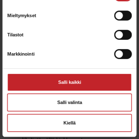
Hawkin kiekkoleikkuri muuttaa tämän
tosiasian.
Mieltymykset
Tilastot
Markkinointi
Salli kaikki
Salli valinta
Kiekon ja vantaiston
Monip
Kiellä
yhdistelmä
korke