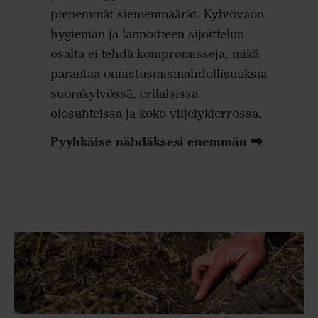
varmist
pienemmät siemenmäärät. Kylvövaon
kehityks
hygienian ja lannoitteen sijoittelun
osalta ei tehdä kompromisseja, mikä
parantaa onnistusmismahdollisuuksia
suorakylvössä, erilaisissa
olosuhteissa ja koko viljelykierrossa.
Pyyhkäise nähdäksesi enemmän ⮕