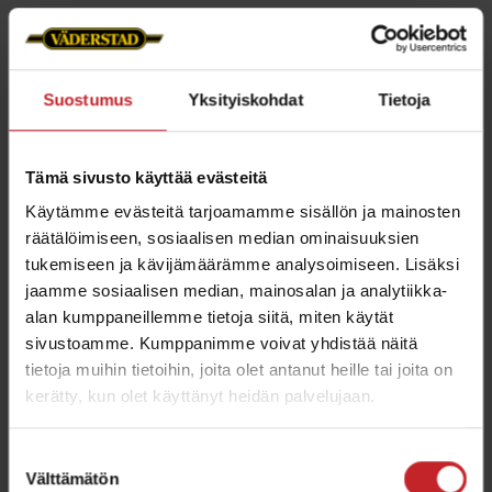
Suostumus
Yksityiskohdat
Tietoja
Tämä sivusto käyttää evästeitä
Käytämme evästeitä tarjoamamme sisällön ja mainosten
räätälöimiseen, sosiaalisen median ominaisuuksien
tukemiseen ja kävijämäärämme analysoimiseen. Lisäksi
Kiekkoleikkuri poistaa
jaamme sosiaalisen median, mainosalan ja analytiikka-
alan kumppaneillemme tietoja siitä, miten käytät
rajoituksia
sivustoamme. Kumppanimme voivat yhdistää näitä
tietoja muihin tietoihin, joita olet antanut heille tai joita on
Suorakylvössä on perinteisesti tarvinnut
kerätty, kun olet käyttänyt heidän palvelujaan.
valita kiekko- tai piikkivantaan välillä.
Piikkivantaan ensisijainen haaste on ollut
Suostumuksen
tukkeutumisriski suurilla olkimäärillä. Seed
Välttämätön
valinta