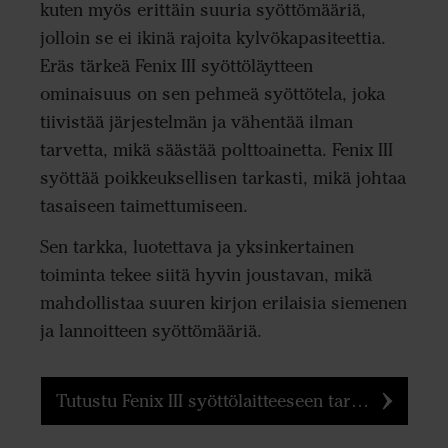
kuten myös erittäin suuria syöttömääriä,
jolloin se ei ikinä rajoita kylvökapasiteettia.
Eräs tärkeä Fenix III syöttöläytteen
ominaisuus on sen pehmeä syöttötela, joka
tiivistää järjestelmän ja vähentää ilman
tarvetta, mikä säästää polttoainetta. Fenix III
syöttää poikkeuksellisen tarkasti, mikä johtaa
tasaiseen taimettumiseen.
Sen tarkka, luotettava ja yksinkertainen
toiminta tekee siitä hyvin joustavan, mikä
mahdollistaa suuren kirjon erilaisia siemenen
ja lannoitteen syöttömääriä.
Tutustu Fenix III syöttölaitteeseen tarkemmin