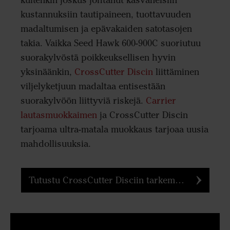
kuitenkin joskus johtanut kasvaneisiin
kustannuksiin tautipaineen, tuottavuuden
madaltumisen ja epävakaiden satotasojen
takia. Vaikka Seed Hawk 600-900C suoriutuu
suorakylvöstä poikkeuksellisen hyvin
yksinäänkin,
CrossCutter Discin
liittäminen
viljelyketjuun madaltaa entisestään
suorakylvöön liittyviä riskejä.
Carrier
lautasmuokkaimen
ja CrossCutter Discin
tarjoama ultra-matala muokkaus tarjoaa uusia
mahdollisuuksia.
Tutustu CrossCutter Disciin tarkemmin