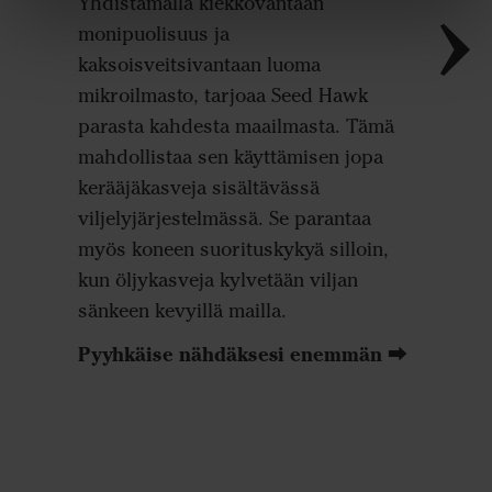
Yhdistämällä kiekkovantaan
Kiekkol
monipuolisuus ja
toimii 
kaksoisveitsivantaan luoma
olosuhte
mikroilmasto, tarjoaa Seed Hawk
kiekkol
parasta kahdesta maailmasta. Tämä
kylvöno
mahdollistaa sen käyttämisen jopa
kerääjäkasveja sisältävässä
viljelyjärjestelmässä. Se parantaa
myös koneen suorituskykyä silloin,
kun öljykasveja kylvetään viljan
sänkeen kevyillä mailla.
Pyyhkäise nähdäksesi enemmän ⮕