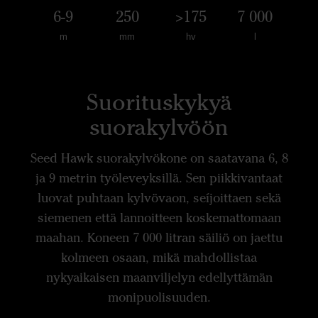
6-9
250
>175
7 000
m
mm
hv
l
Suorituskykyä
suorakylvöön
Seed Hawk suorakylvökone on saatavana 6, 8
ja 9 metrin työleveyksillä. Sen piikkivantaat
luovat puhtaan kylvövaon, seíjoittaen sekä
siemenen että lannoitteen koskemattomaan
maahan. Koneen 7 000 litran säiliö on jaettu
kolmeen osaan, mikä mahdollistaa
nykyaikaisen maanviljelyn edellyttämän
monipuolisuuden.