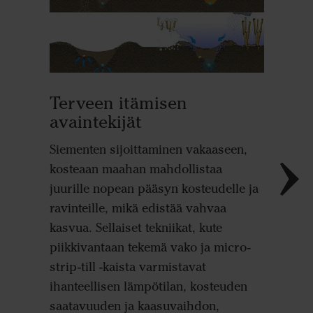
Juuri
Terveen itämisen
Siemen s
avaintekijät
kylvöpoh
Siementen sijoittaminen vakaaseen,
välittöm
kosteaan maahan mahdollistaa
kosteude
juurille nopean pääsyn kosteudelle ja
siemene
ravinteille, mikä edistää vahvaa
juurten 
kasvua. Sellaiset tekniikat, kute
haarautu
piikkivantaan tekemä vako ja micro-
Tämä ed
strip-till -kaista varmistavat
kasvust
ihanteellisen lämpötilan, kosteuden
saatavuuden ja kaasuvaihdon,