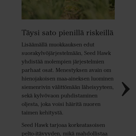
Erin
Täysi sato pienillä riskeillä
piens
Lisäämällä muokkauksen edut
Pienet s
suorakylvöjärjestelmään, Seed Hawk
matalan
yhdistää molempien järjestelmien
hienojak
parhaat osat. Menestyksen avain om
mikä aih
hienojakoisen maa-aineksen luominen
suorakyl
siemenrivin välittömään läheisyyteen,
erittäin
sekä kylvövaon puhdistaminen
polttova
oljesta, joka voisi häiritä nuoren
ihanteel
taimen kehitystä.
tiivist
Seed Hawk tarjoaa korkeatasoisen
siemenen
pelto-itävyyden, mikä mahdollistaa