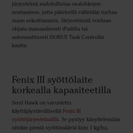
järjestelmä mahdollistaa osalohkojen
nostamisen, jotta päisteellä vältetään turhaa
maan sekoittamista. Järjestelmää voidaan
ohjata manuaalisesti iPadilta tai
automaattisesti ISOBUS Task Controlin
kautta.
Fenix III syöttölaite
korkealla kapasiteetilla
Seed Hawk on varustettu
käyttäjäystävällisellä
Fenix III
syöttöjärjestelmällä
. Se pystyy käsyttelemään
niinkin pieniä syöttömääriä kuin 1 kg/ha,