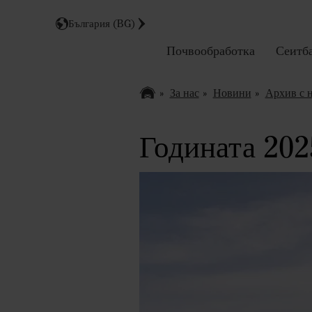
България (BG)
Почвообработка
Сеитб
За нас
Новини
Архив с 
Годината 202