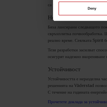
са по-предизвикателни.
Deny
Непрекъснато развити
Бяха лансирани следващото пок
свръхплитка почвообработка. Ц
реално време. Сеялката Spirit 
Тези разработки засилват спос
осигурят надежно вкореняване 
Устойчивост
Устойчивостта е неразделна ча
решенията на Väderstad позволя
С течение на годината енергий
Прочетете доклада за устойчиво