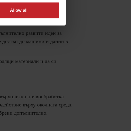
Allow all
ълнително развити идеи за
е достъп до машини и данни в
ходящи материали и да си
свърхплитка почвообработка
действие върху околната среда.
обрени допълнително.