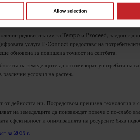
Allow selection
е на продукти
оление редови секции за Tempo и Proceed, заедно с доп
ифровата услуга E-Connect предоставя на потребителит
беше обновена за повишена точност на сеитбата.
обността на земеделците да оптимизират употребата на в
в различни условия на растеж.
ст от дейността ни. Посредством прецизна технология и 
ват на земеделците да поизвеждат повече с по-слабо въз
ната ефективност и опимизацията на ресурсите бяха под
ст за 2025 г.