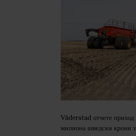
Väderstad отчете приход 
милиона шведски крони з