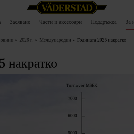
а
Засяване
Части и аксесоари
Поддръжка
За 
новини
2026 г.
Международни
Годината 2025 накратко
5 накратко