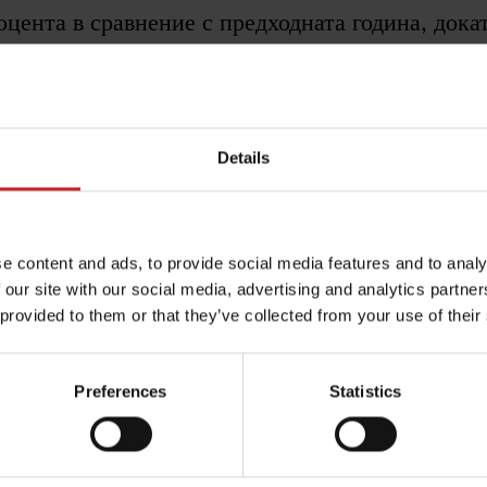
оцента в сравнение с предходната година, дока
лно в резултат от намаляванията на разходите 
затворени в дейността.
Details
ез годината
лните пазари. Дейността в Канада показа рекордни обеми
e content and ads, to provide social media features and to analy
характеризираха с по-предпазливи инвеститорско поведе
 our site with our social media, advertising and analytics partn
 provided to them or that they’ve collected from your use of their
танаха предизвикателни, с нежелание от страна на дилър
еланието на селските стопани да инвестират беше повлия
Preferences
Statistics
сигурност. Въпреки това Väderstad запази стабилност и 
ва възстановяване на европейския пазар, докато пазарни