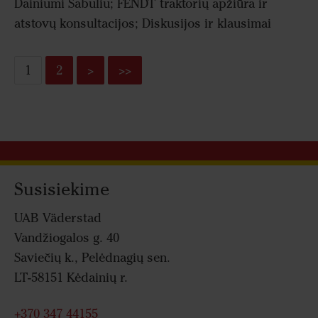
Dainiumi Sabuliu; FENDT traktorių apžiūra ir
atstovų konsultacijos; Diskusijos ir klausimai
1
2
>
>>
Susisiekime
UAB Väderstad
Vandžiogalos g. 40
Saviečių k., Pelėdnagių sen.
LT-58151 Kėdainių r.
+370 347 44155