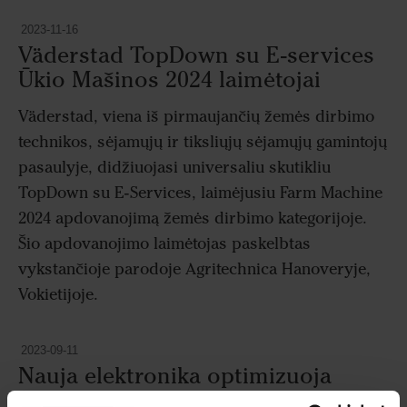
2023-11-16
Väderstad TopDown su E-services
Ūkio Mašinos 2024 laimėtojai
Väderstad, viena iš pirmaujančių žemės dirbimo
technikos, sėjamųjų ir tiksliųjų sėjamųjų gamintojų
pasaulyje, didžiuojasi universaliu skutikliu
TopDown su E-Services, laimėjusiu Farm Machine
2024 apdovanojimą žemės dirbimo kategorijoje.
Šio apdovanojimo laimėtojas paskelbtas
vykstančioje parodoje Agritechnica Hanoveryje,
Vokietijoje.
2023-09-11
Nauja elektronika optimizuoja
Tempo tikslumą