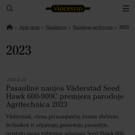
Apie mus
Naujienos
Naujienų archyvas
2023
2023
2023-11-23
Pasaulinė naujos Väderstad Seed
Hawk 600-900C premjera parodoje
Agritechnica 2023
Väderstad, viena pirmaujančių žemės dirbimo
technikos ir sėjamųjų gamintojų pasaulyje,
pristato naują ražieninę sėjamąją Seed Hawk 600-