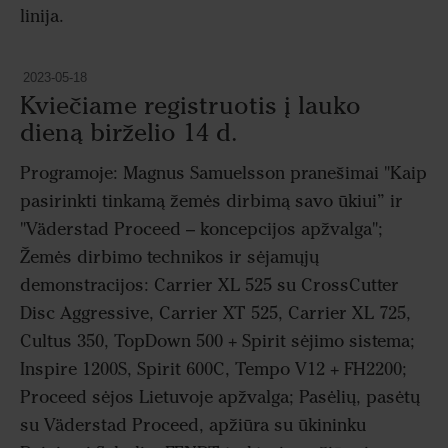
linija.
2023-05-18
Kviečiame registruotis į lauko
dieną birželio 14 d.
Programoje: Magnus Samuelsson pranešimai "Kaip
pasirinkti tinkamą žemės dirbimą savo ūkiui” ir
"Väderstad Proceed – koncepcijos apžvalga";
Žemės dirbimo technikos ir sėjamųjų
demonstracijos: Carrier XL 525 su CrossCutter
Disc Aggressive, Carrier XT 525, Carrier XL 725,
Cultus 350, TopDown 500 + Spirit sėjimo sistema;
Inspire 1200S, Spirit 600C, Tempo V12 + FH2200;
Proceed sėjos Lietuvoje apžvalga; Pasėlių, pasėtų
su Väderstad Proceed, apžiūra su ūkininku