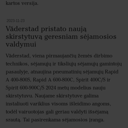
kartos versija.
2023-11-23
Väderstad pristato naują
skirstytuvą geresniam sėjamosios
valdymui
Väderstad, viena pirmaujančių žemės dirbimo
technikos, sėjamųjų ir tiksliųjų sėjamųjų gamintojų
pasaulyje, atnaujina pneumatinių sėjamųjų Rapid
A 400-800S, Rapid A 600-800C, Spirit 400C/S ir
Spirit 600-900C/S 2024 metų modelius nauju
skirstytuvu. Naujame skirstytuve galima
instaliuoti variklius visoms išleidimo angoms,
todėl vairuotojas gali geriau valdyti išsėjamą
srautą. Tai pasirenkama sėjamosios įranga.