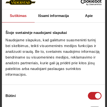
2024 m. vasarą pristatoma nauja elektroninė
sistema WSX tiksliosioms sėjamosioms Väderstad
Sutikimas
Išsami informacija
Apie
Tempo F, Tempo V ir Tempo L. Atnaujinus šių
sėjamųjų elektroniką, įgalinamos naujos funkcijos,
Šioje svetainėje naudojami slapukai
užtikrinančios tikslumą laukuose. Naujos funkcijos
Naudojame slapukus, kad galėtume suasmeninti turinį
apima automatinį sėklų atskyrimą, aktyvų
bei skelbimus, teikti visuomeninės medijos funkcijas ir
hidraulinį sėjimo sekcijų spaudimą ir posūkių
analizuoti srautą. Be to, svetainės naudojimo informaciją
kompensavimą.
bendriname su visuomeninės medijos, reklamavimo ir
analizės partneriais, kurie gali ją pridėti prie kitos jūsų
pateiktos arba naudojant paslaugas surinktos
2023-09-11
Pristatoma skystųjų trąšų įranga,
informacijos.
skirta Tempo L 8-24
Sutikimo
Greitaeigę tiksliąją sėjamąją Väderstad Tempo L 8-
Būtini
pasirinkimas
24 galima pasirinkti su nauja papildoma įranga –
skystųjų trąšų sistema. Sistema yra visiškai