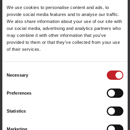
Unternehmen in Bodenbearbeitung und Sätechnik,
We use cookies to personalise content and ads, to
erweitert das Werk von Väderstad Components in
provide social media features and to analyse our traffic.
Överum, Schweden. Aufgrund der weiterhin
We also share information about your use of our site with
our social media, advertising and analytics partners who
steigenden Nachfrage nach Originalteilen wird
may combine it with other information that you’ve
eine dritte Produktionslinie für Scheiben gebaut.
provided to them or that they’ve collected from your use
of their services.
10-09-2023
Neue Elektronik optimiert die
Consent
Tempo-Präzision noch weiter
Necessary
Selection
Im Sommer 2024 wird das neue elektronische
System WSX für die Väderstad Tempo F, Tempo V
Preferences
und Tempo L eingeführt. Durch die Aufrüstung
der Elektronik der Einzelkornsämaschine werden
Statistics
neue Funktionen zur Steigerung der Präzision auf
dem Feld ermöglicht. Zu den neuen Funktionen
Marketing