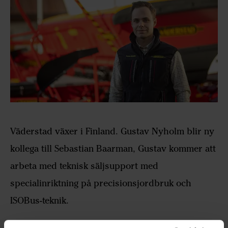
Väderstad växer i Finland. Gustav Nyholm blir ny
kollega till Sebastian Baarman, Gustav kommer att
arbeta med teknisk säljsupport med
specialinriktning på precisionsjordbruk och
ISOBus-teknik.