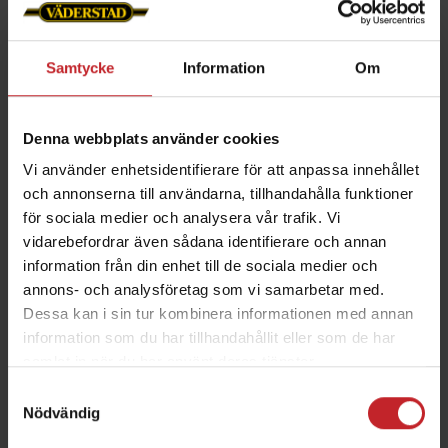
Gustav Nyholm är 24 år och har en gedigen
utbildning i agronomi. Han kommer ursprungligen
Samtycke
Information
Om
från Ingå, väster om Helsingfors och är uppvuxen
på en spannmålsgård om cirka 300 hektar.
Denna webbplats använder cookies
­– Vi har alltid haft Väderstadmaskiner hemma på
Vi använder enhetsidentifierare för att anpassa innehållet
gården så jag är uppvuxen med stora delar av vårt
och annonserna till användarna, tillhandahålla funktioner
maskinutbud. Jag fick sommarjobb på Väderstad
för sociala medier och analysera vår trafik. Vi
vidarebefordrar även sådana identifierare och annan
förra sommaren, då jag jobbade med bland annat
information från din enhet till de sociala medier och
service, uppstarter och utställningar.
annons- och analysföretag som vi samarbetar med.
Sommarjobbet innefattade även en praktik på
Dessa kan i sin tur kombinera informationen med annan
Väderstad i Sverige, det var en mycket lärorik tid,
information som du har tillhandahållit eller som de har
säger Gustav Nyholm.
samlat in när du har använt deras tjänster.
Samtyckesval
– Det är jättetrevligt att ha Gustav med i vårt team
Nödvändig
nu även på heltid. Finland är ett långt land och jag