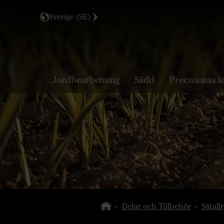
Sverige (SE)
Jordbearbetning
Sådd
Precisionsså
Delar och Tillbehör
Såtall