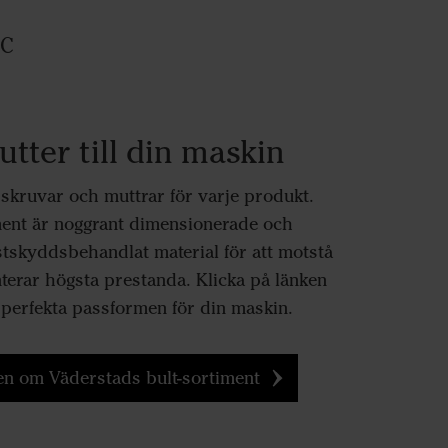
0C
tter till din maskin
tt skruvar och muttrar för varje produkt.
ment är noggrant dimensionerade och
ostskyddsbehandlat material för att motstå
nterar högsta prestanda. Klicka på länken
n perfekta passformen för din maskin.
n om Väderstads bult-sortiment