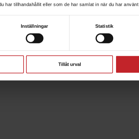
mdell 1991-1993
Årsmodell 1994-1995
har tillhandahållit eller som de har samlat in när du har använt 
 följande maskiner:
Passar följande maskin
00-400C/S
Rapid 300-400C/S
Inställningar
Statistik
m såtallrik
370 mm såtallrik
Tillåt urval