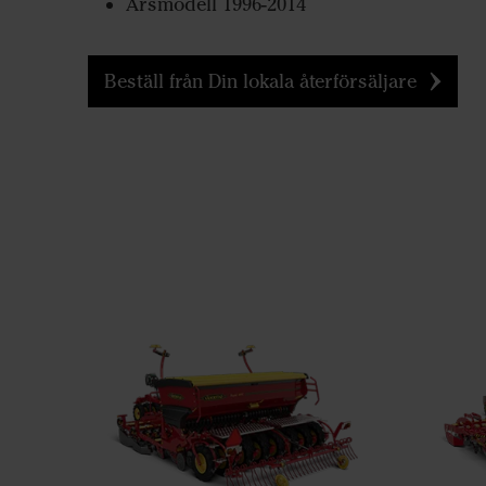
Årsmodell 1996-2014
Beställ från Din lokala återförsäljare