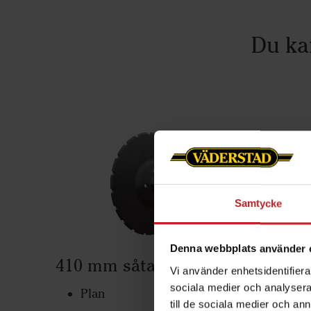
Du ka
Samtycke
Denna webbplats använder 
410 mm såtallrik
370 m
Vi använder enhetsidentifierar
sociala medier och analysera 
Plan
Pl
till de sociala medier och a