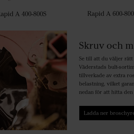
Rapid A 600-80
apid A 400-800S
Skruv och mu
Se till att du väljer rä
Väderstads bult-sorti
tillverkade av extra r
belastning, vilket gara
nedan för att hitta de
Ladda ner broschyre