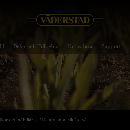
dd
Delar och Tillbehör
Know-how
Support
rikar och såbillar
410 mm såtallrik 451371