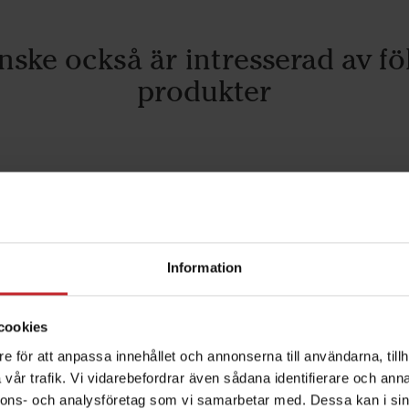
nske också är intresserad av fö
produkter
Information
cookies
m såtallrik
370 mm såtallrik
e för att anpassa innehållet och annonserna till användarna, tillh
vår trafik. Vi vidarebefordrar även sådana identifierare och anna
an
Plan
nnons- och analysföretag som vi samarbetar med. Dessa kan i sin