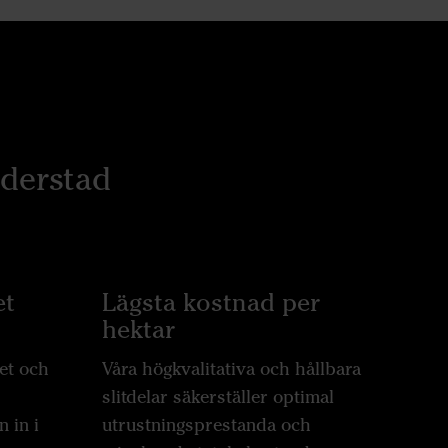
äderstad
et
Lägsta kostnad per
hektar
tet och
Våra högkvalitativa och hållbara
s
slitdelar säkerställer optimal
 in i
utrustningsprestanda och