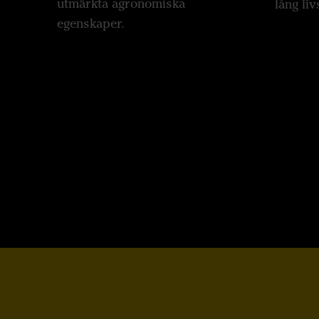
utmärkta agronomiska
lång liv
egenskaper.