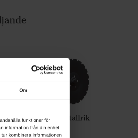
ljande
Om
410 mm såtallrik
andahålla funktioner för
n information från din enhet
Konisk
 tur kombinera informationen