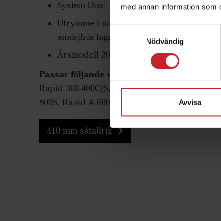
System Disc
Års
med annan information som du 
Utrymme i navet för
Passar
Samtyckesval
smörjfria lagret
Rapid 3
Nödvändig
Årsmodell 2015-
370 m
Passar följande maskiner:
Rapid 300-400C/S, Rapid A 400-
800S, Rapid A 600-800C
Avvisa
410 mm såtallrik