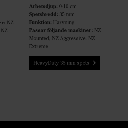
Arbetsdjup:
0-10 cm
Spetsbredd:
35 mm
Funktion:
er:
Harvning
NZ
Passar följande maskiner:
NZ
 NZ
Mounted, NZ Aggressive, NZ
Extreme
HeavyDuty 35 mm spets