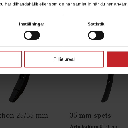
har tillhandahållit eller som de har samlat in när du har använt 
nske också är intresserad av fö
Inställningar
Statistik
produkter
Tillåt urval
thon 25/35 mm
35 mm spets
Arbetsdjup:
0-10 cm