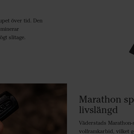
pet över tid. Den
iminerar
gt slitage.
Marathon spe
livslängd
Väderstads Marathon-s
volframkarbid, vilket g