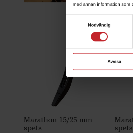
med annan information som du 
Samtyckesval
Du ka
Nödvändig
Avvisa
Marathon 15/25 mm
Mara
spets
spets