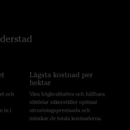
äderstad
et
Lägsta kostnad per
hektar
tet och
Våra högkvalitativa och hållbara
s
slitdelar säkerställer optimal
 in i
utrustningsprestanda och
minskar de totala kostnaderna.