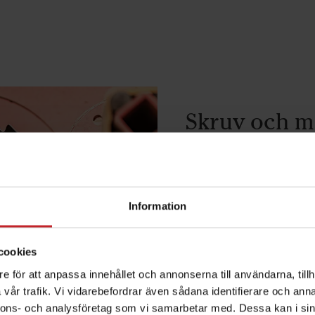
Skruv och mu
Se till att du väljer rä
Väderstads bult-sorti
tillverkade av extra r
Information
belastning, vilket gara
nedan för att hitta de
cookies
e för att anpassa innehållet och annonserna till användarna, tillh
Ladda ner broschyre
vår trafik. Vi vidarebefordrar även sådana identifierare och anna
nnons- och analysföretag som vi samarbetar med. Dessa kan i sin