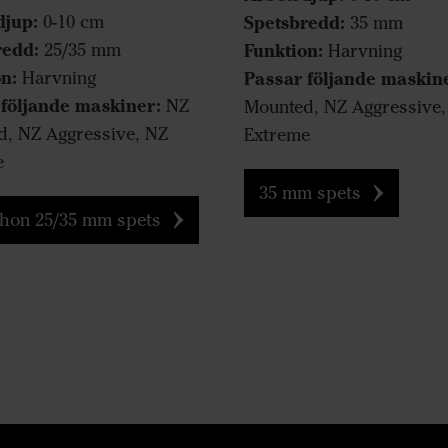
djup:
0-10 cm
Spetsbredd:
35 mm
redd:
25/35 mm
Funktion:
Harvning
n:
Harvning
Passar följande maskin
 följande maskiner:
NZ
Mounted, NZ Aggressive,
, NZ Aggressive, NZ
Extreme
e
35 mm spets
hon 25/35 mm spets