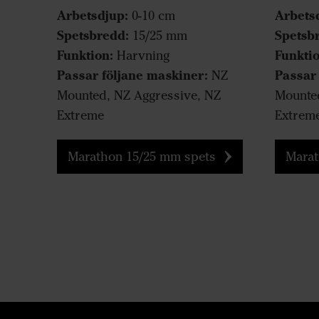
Arbetsdjup:
Arbets
0-10 cm
Spetsbredd:
Spetsb
15/25 mm
Funktion:
Funktio
Harvning
Passar följane maskiner:
Passar
NZ
Mounted, NZ Aggressive, NZ
Mounted
Extreme
Extrem
Marathon 15/25 mm spets
Marat