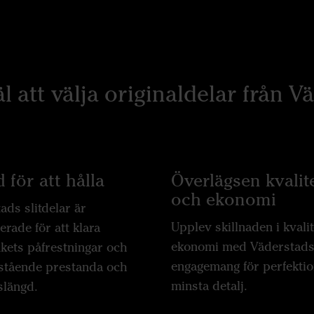
äl att välja originaldelar från V
 för att hålla
Överlägsen kvalit
och ekonomi
ads slitdelar är
Upplev skillnaden i kvali
erade för att klara
ekonomi med Väderstad
kets påfrestningar och
engagemang för perfektion
stående prestanda och
minsta detalj.
slängd.