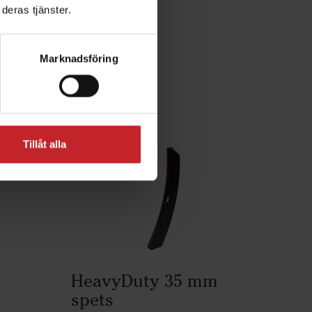
deras tjänster.
ljande
Marknadsföring
Tillåt alla
HeavyDuty 35 mm
spets