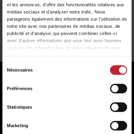
Aggressive, NZ Extreme
et les annonces, d'offrir des fonctionnalités relatives aux
médias sociaux et d'analyser notre trafic. Nous
Pointe HeavyDuty 35mm
partageons également des informations sur l'utilisation de
notre site avec nos partenaires de médias sociaux, de
publicité et d'analyse, qui peuvent combiner celles-ci
avec d'autres informations que vous leur avez fournies
ou qu'ils ont collectées lors de votre utilisation de leurs
services.
Sélection
Nécessaires
du
consentement
Quatre raisons de choisir
Préférences
Väderstad
Statistiques
Marketing
Pièces d'origine pour un