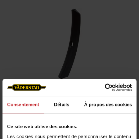
Pointe HeavyDuty 35mm
Profondeur de travail :
Consentement
Détails
À propos des cookies
0-10cm
Largeur pointe :
35mm
Mission :
Hersage
Ce site web utilise des cookies.
Disponible sur les machines:
NZ Mounted, NZ
Les cookies nous permettent de personnaliser le contenu