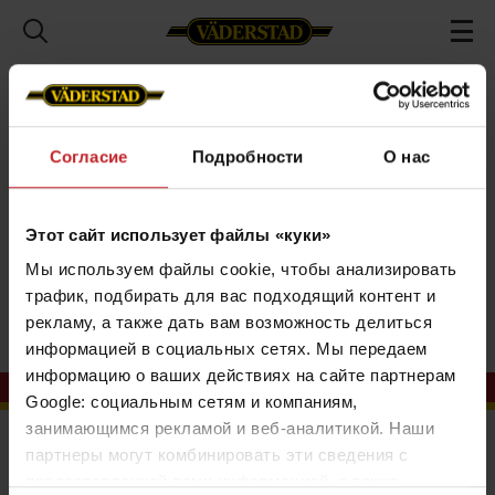
О компании
Пресс-центр
Новости
2019
International
Согласие
Подробности
О нас
International
Этот сайт использует файлы «куки»
Мы используем файлы cookie, чтобы анализировать
трафик, подбирать для вас подходящий контент и
рекламу, а также дать вам возможность делиться
информацией в социальных сетях. Мы передаем
информацию о ваших действиях на сайте партнерам
Google: социальным сетям и компаниям,
занимающимся рекламой и веб-аналитикой. Наши
Контакты
партнеры могут комбинировать эти сведения с
предоставленной вами информацией, а также
ООО "Вадерштад"