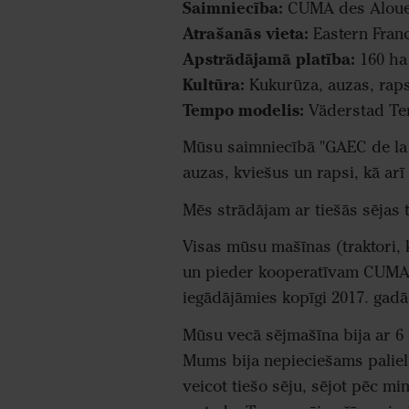
Saimniecība:
CUMA des Aloue
Atrašanās vieta:
Eastern Fran
Apstrādājamā platība:
160 ha
Kultūra:
Kukurūza, auzas, raps
Tempo modelis:
Väderstad Te
Mūsu saimniecībā "GAEC de la
auzas, kviešus un rapsi, kā arī
Mēs strādājam ar tiešās sējas t
Visas mūsu mašīnas (traktori, 
un pieder kooperatīvam CUMA.
iegādājāmies kopīgi 2017. gadā
Mūsu vecā sējmašīna bija ar 6 
Mums bija nepieciešams palieli
veicot tiešo sēju, sējot pēc m