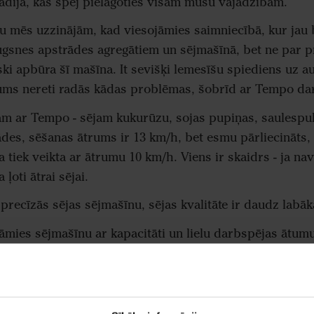
dīja, kas spēj pielāgoties visām mūsu vajadzībām.
u mēs uzzinājām, kad viesojāmies saimniecībā, kur jau 
ugsnes apstrādes agregātiem un sējmašīnā, bet ne par 
i apbūra šī mašīna. It sevišķi lemesīšu spiediens uz au
ms nereti radās kādas problēmas, šobrīd ar Tempo darb
ājam ar Tempo - sējam kukurūzu, sojas pupiņas, saulespu
es, sēšanas ātrums ir 13 km/h, bet esmu pārliecināts, 
a tiek veikta ar ātrumu 10 km/h. Viens ir skaidrs - ja na
 ļoti ātrai sējai.
precīzās sējas sējmašīnu, sējas kvalitāte ir daudz labāk
mies sējmašīnu ar kapacitāti un lielu darbspējas ātumu, 
vajadzētu iegādāties Tempo vai nē, mēs noteikti sakam -