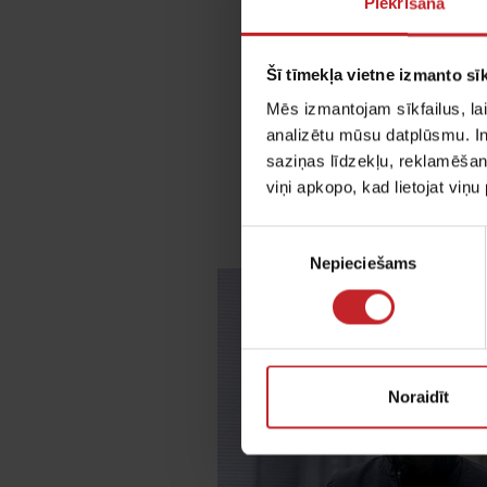
Piekrišana
Šī tīmekļa vietne izmanto sīk
Mēs izmantojam sīkfailus, lai
analizētu mūsu datplūsmu. In
saziņas līdzekļu, reklamēšana
viņi apkopo, kad lietojat viņ
Piekrišanas
Nepieciešams
izvēle
Noraidīt