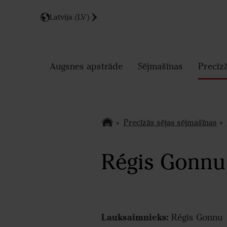
Latvija (LV)
Augsnes apstrāde
Sējmašīnas
Precīz
Precīzās sējas sējmašīnas
Régis Gonnu 
Lauksaimnieks:
Régis Gonnu