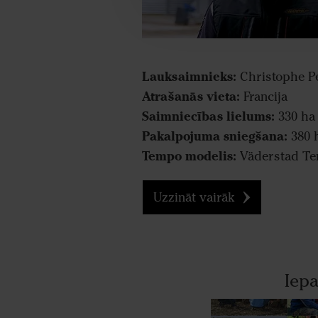
Lauksaimnieks:
Christophe P
Atrašanās vieta:
Francija
Saimniecības lielums:
330 ha
Pakalpojuma sniegšana:
380 
Tempo modelis:
Väderstad T
Uzzināt vairāk
Iepa