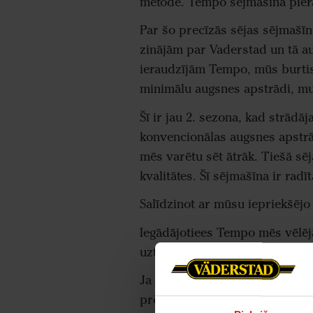
metode. Tempo sējmašīna pierā
Par šo precīzās sējas sējmašīn
zinājām par Vaderstad un tā a
ieraudzījām Tempo, mūs burtisk
minimālu augsnes apstrādi, mu
Šī ir jau 2. sezona, kad strād
konvencionālas augsnes apstrād
mēs varētu sēt ātrāk. Tiešā sēj
kvalitātes. Šī sējmašīna ir radīta
Salīdzinot ar mūsu iepriekšējo 
Iegādājotiees Tempo mēs vēlējā
uzturēt kārtībā.
Ja kāds mums prasa vai viņiem 
problēmu nav.