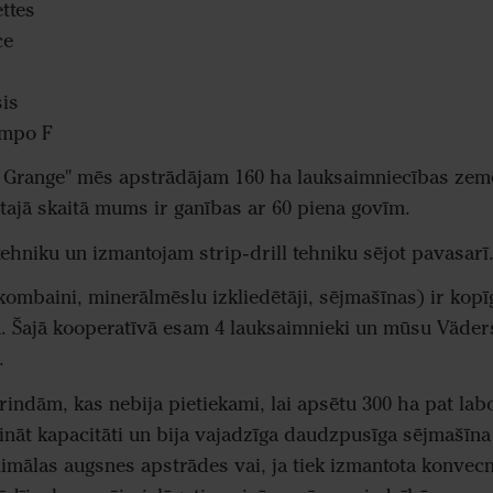
ttes
ce
is
mpo F
 Grange" mēs apstrādājam 160 ha lauksaimniecības zeme
 tajā skaitā mums ir ganības ar 60 piena govīm.
ehniku un izmantojam strip-drill tehniku sējot pavasarī
kombaini, minerālmēslu izkliedētāji, sējmašīnas) ir kop
 Šajā kooperatīvā esam 4 lauksaimnieki un mūsu Väde
.
rindām, kas nebija pietiekami, lai apsētu 300 ha pat lab
nāt kapacitāti un bija vajadzīga daudzpusīga sējmašīna -
inimālas augsnes apstrādes vai, ja tiek izmantota konve