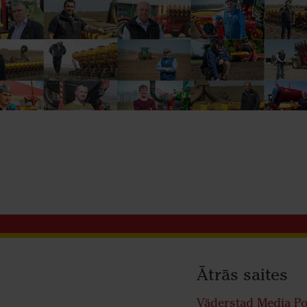
Ātrās saites
Väderstad Media Po