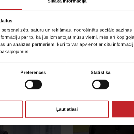
Sīkāka informācija
failus
 personalizētu saturu un reklāmas, nodrošinātu sociālo saziņas l
formāciju par to, kā jūs izmantojat mūsu vietni, mēs arī kopīgo
s un analīzes partneriem, kuri to var apvienot ar citu informācij
Tempo lauksaimnieki no Francijas
u pakalpojumus.
Preferences
Statistika
Ļaut atlasi