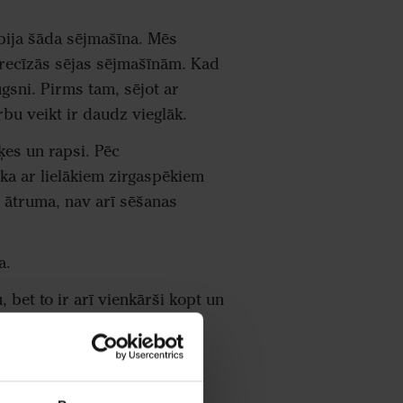
bija šāda sējmašīna. Mēs
precīzās sējas sējmašīnām. Kad
gsni. Pirms tam, sējot ar
u veikt ir daudz vieglāk.
ķes un rapsi. Pēc
ka ar lielākiem zirgaspēkiem
v ātruma, nav arī sēšanas
a.
bet to ir arī vienkārši kopt un
 "jā", jo ar šo sējmašīnu