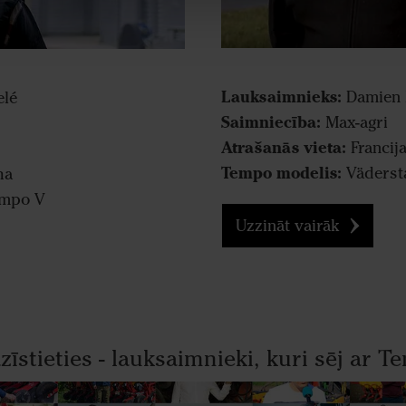
Lauksaimnieks:
Damien
elé
Saimniecība:
Max-agri
Atrašanās vieta:
Francij
Tempo modelis:
Väderst
ha
empo V
Uzzināt vairāk
zīstieties - lauksaimnieki, kuri sēj ar 