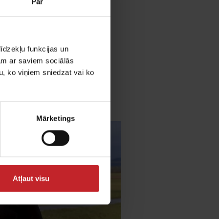
Par
īdzekļu funkcijas un
jam ar saviem sociālās
u, ko viņiem sniedzat vai ko
Mārketings
Atļaut visu