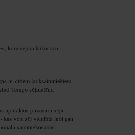
s, kurā sējam kukurūzu,
.
īgas ar citiem lauksaimniekiem
rstad Tempo sējmašīnu
os apstākļos pavasara sējā.
 kas veic sēj vienlīdz labi gan
cnionāla saimniekošanas