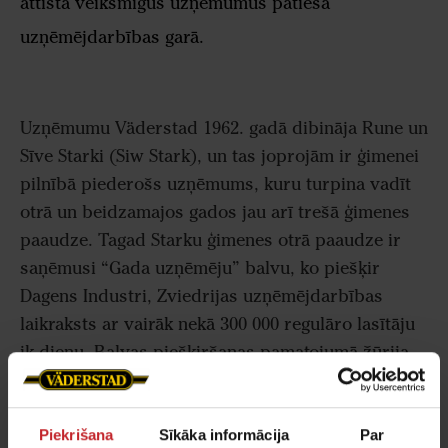
attīsta veiksmīgus uzņēmumus patiesā
uzņēmējdarbības garā.
Uzņēmumu Väderstad 1962. gadā dibināja Rune un
Sīve Starki (Siw Stark), un tas joprojām ir ģimenei
pilnībā piederošs uzņēmums, kuru turpina vadīt
otrā un beidzamajos gados jau arī trešā ģimenes
paaudze. Tagad Starku ģimenes otrā paaudze ir
saņēmusi “Gada uzņēmēju” balvu, ko piešķir
Dagens Industri, Zviedrijas uzņēmējdarbības
laikraksts ar vairāk nekā 300 000 regulāro lasītāju
ik dienu. Balvas piešķiršanas pamatojumā žūrija
raksta:
“Kristers (Crister), Kristīna (Christina), Andreas
Piekrišana
Sīkāka informācija
Par