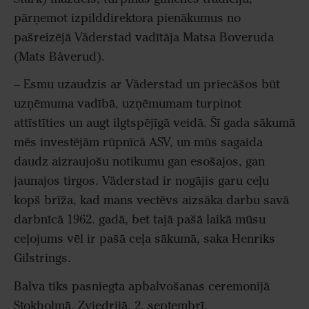
pārņemot izpilddirektora pienākumus no
pašreizējā Väderstad vadītāja Matsa Boveruda
(Mats Båverud).
– Esmu uzaudzis ar Väderstad un priecāšos būt
uzņēmuma vadībā, uzņēmumam turpinot
attīstīties un augt ilgtspējīgā veidā. Šī gada sākumā
mēs investējām rūpnīcā ASV, un mūs sagaida
daudz aizraujošu notikumu gan esošajos, gan
jaunajos tirgos. Väderstad ir nogājis garu ceļu
kopš brīža, kad mans vectēvs aizsāka darbu savā
darbnīcā 1962. gadā, bet tajā pašā laikā mūsu
ceļojums vēl ir pašā ceļa sākumā, saka Henriks
Gilstrings.
Balva tiks pasniegta apbalvošanas ceremonijā
Stokholmā, Zviedrijā, 2. septembrī.