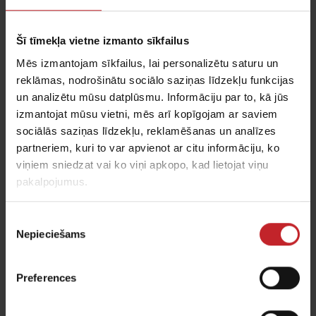
un Bū (Bo) Starki ir veiksmīgi un ar nākotnes
redzējumu virzījuši lauksaimniecības aprīkojuma
ražošanu un pārdošanu Vēderstadā (Väderstad),
Šī tīmekļa vietne izmanto sīkfailus
kur viņu vecāki dibināja uzņēmumu 1962. gadā.
Mēs izmantojam sīkfailus, lai personalizētu saturu un
Väderstad AB ir radījis apstākļus ilgtspējīgākai un
reklāmas, nodrošinātu sociālo saziņas līdzekļu funkcijas
un analizētu mūsu datplūsmu. Informāciju par to, kā jūs
efektīvākai lauksaimniecībai, izmantojot augsto
izmantojat mūsu vietni, mēs arī kopīgojam ar saviem
tehnoloģiju lauksaimniecības tehniku un pasaules
sociālās saziņas līdzekļu, reklamēšanas un analīzes
līmeņa metodes. Panākumu iemesli ir daudzi,
partneriem, kuri to var apvienot ar citu informāciju, ko
piemēram, īpašnieku inovatīvās spējas, labā
viņiem sniedzat vai ko viņi apkopo, kad lietojat viņu
savstarpējā sadarbība, drosme ieiet pasaules
pakalpojumus.
tirgū un vietējā piesaiste”.
Piekrišanas
– Mēs ticam ilgtermiņa ilgtspējai un
Nepieciešams
izvēle
nepārtrauktībai. Väderstad darbību sāka kā mazs
ģimenes uzņēmums ar vēlmi uzlabot un
Preferences
vienkāršot ikdienas darbu lauksaimniekiem. Lai
gan kopš tā laika daudz kas ir mainījies, šī doma