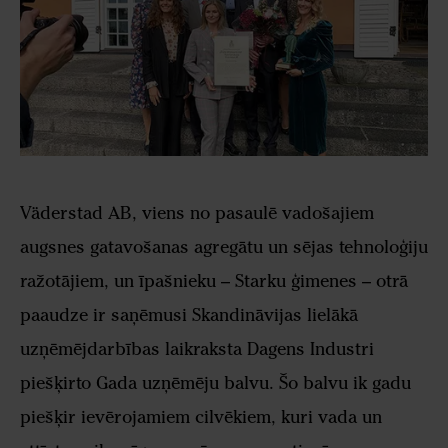
Väderstad AB, viens no pasaulē vadošajiem
augsnes gatavošanas agregātu un sējas tehnoloģiju
ražotājiem, un īpašnieku – Starku ģimenes – otrā
paaudze ir saņēmusi Skandināvijas lielākā
uzņēmējdarbības laikraksta Dagens Industri
piešķirto Gada uzņēmēju balvu. Šo balvu ik gadu
piešķir ievērojamiem cilvēkiem, kuri vada un