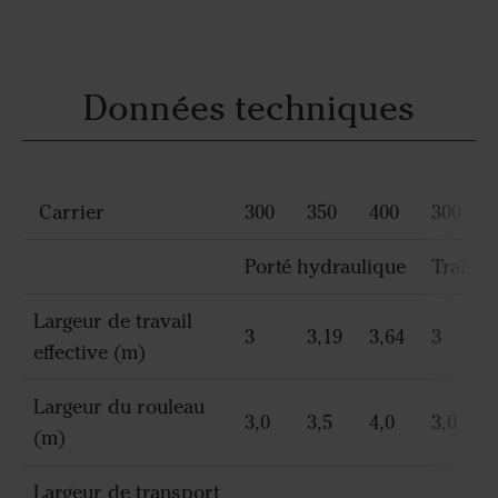
Données techniques
Carrier
300
350
400
300
Porté hydraulique
Traîné
Largeur de travail
3
3,19
3,64
3
effective (m)
Largeur du rouleau
3,0
3,5
4,0
3,0
(m)
Largeur de transport