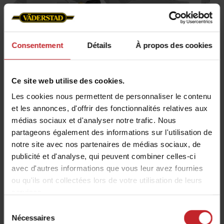
Consentement
Détails
À propos des cookies
Ce site web utilise des cookies.
Les cookies nous permettent de personnaliser le contenu
Zone 1 - Découpe et mélange
et les annonces, d'offrir des fonctionnalités relatives aux
intensifs
médias sociaux et d'analyser notre trafic. Nous
partageons également des informations sur l'utilisation de
Deux rangées de disques en acier renforcé V-55 de
notre site avec nos partenaires de médias sociaux, de
haute qualité, coupent et mélangent de manière
publicité et d'analyse, qui peuvent combiner celles-ci
avec d'autres informations que vous leur avez fournies
agressive les résidus de récoltes jusqu'à une
ou qu'ils ont collectées lors de votre utilisation de leurs
profondeur de travail de 12 cm. La forme conique
services.
des disques leur assure une longue durée de
Sélection
vie de travail et un bon émiettement du sol.
Nécessaires
du