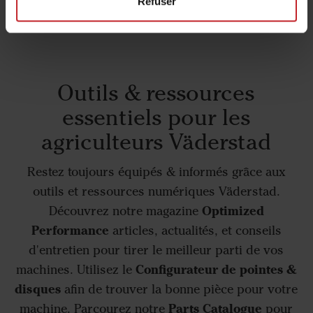
Refuser
Outils & ressources
essentiels pour les
agriculteurs Väderstad
Restez toujours équipés & informés grâce aux
outils et ressources numériques Väderstad.
Optimized
Découvrez notre magazine
Performance
articles, actualités, et conseils
d'entretien pour tirer le meilleur parti de vos
Configurateur de pointes &
machines. Utilisez le
disques
afin de trouver la bonne pièce pour votre
Parts Catalogue
machine. Parcourez notre
pour