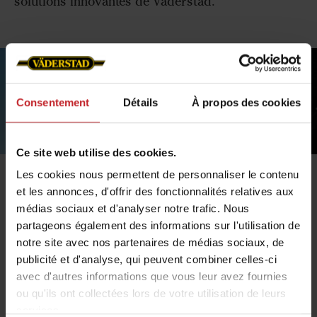
solutions innovantes de Väderstad.
Consentement
Détails
À propos des cookies
Ce site web utilise des cookies.
Les cookies nous permettent de personnaliser le contenu
et les annonces, d'offrir des fonctionnalités relatives aux
La Gateway coordonne tout
médias sociaux et d'analyser notre trafic. Nous
L'iPad est connecté sans-fil à la machine via la
partageons également des informations sur l'utilisation de
notre site avec nos partenaires de médias sociaux, de
Gateway, qui est montée sur la machine. La
publicité et d'analyse, qui peuvent combiner celles-ci
Gateway créée son propre réseau sans-fil donc il
avec d'autres informations que vous leur avez fournies
n'y a pas besoin de connexion Internet.
ou qu'ils ont collectées lors de votre utilisation de leurs
services.