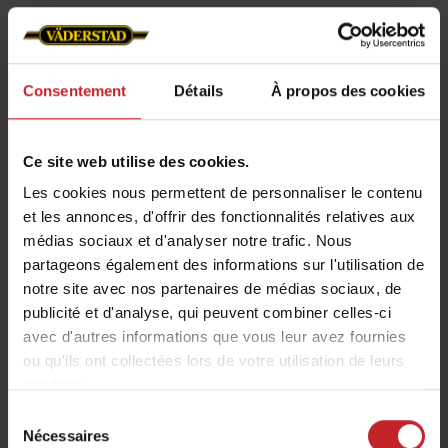
Consentement
Détails
À propos des cookies
Destruction des agrégats et de
la croûte
Ce site web utilise des cookies.
Les cookies nous permettent de personnaliser le contenu
En utilisant les lames SingleKnife ou
et les annonces, d'offrir des fonctionnalités relatives aux
DoubleKnife avec les CrossBoard Heavy, le
médias sociaux et d'analyser notre trafic. Nous
travail du sol est amélioré. Les lames
partageons également des informations sur l'utilisation de
SingleKnife détruisent les agrégats de terre à
notre site avec nos partenaires de médias sociaux, de
publicité et d'analyse, qui peuvent combiner celles-ci
la surface du sol afin de réduire leur taille,
avec d'autres informations que vous leur avez fournies
tandis que les DoubleKnife cassent la surface
ou qu'ils ont collectées lors de votre utilisation de leurs
dure pour favoriser l'émergence des
services.
cultures. Du fait que l'action est dirigée vers
Sélection
l'avant, vous bénéficiez d'un travail intense
Nécessaires
du