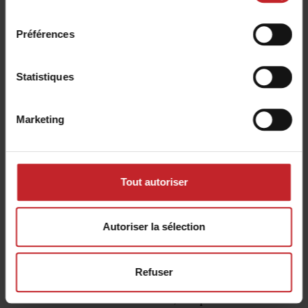
fréquents.
consentement
Préférences
Statistiques
Marketing
Tout autoriser
Autoriser la sélection
Terrain vallonné
Refuser
Pour maintenir une profondeur de semis
constante en terrain vallonné, le Spirit 400-900S est