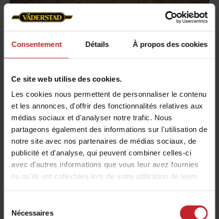
Consentement
Détails
À propos des cookies
Ce site web utilise des cookies.
Les cookies nous permettent de personnaliser le contenu
et les annonces, d'offrir des fonctionnalités relatives aux
Conditions de sol variables
médias sociaux et d'analyser notre trafic. Nous
partageons également des informations sur l'utilisation de
Avec le Spirit 400–900S, le chauffeur peut ajuster
notre site avec nos partenaires de médias sociaux, de
la pression des éléments semeurs depuis la
publicité et d'analyse, qui peuvent combiner celles-ci
cabine en cours de travail, facilitant ainsi la
avec d'autres informations que vous leur avez fournies
gestion de différents types de sol. La large roue
ou qu'ils ont collectées lors de votre utilisation de leurs
de rappui maintient un contact optimal avec la
services.
surface du sol, garantissant une profondeur de
Sélection
semis constante sans nécessiter de réglages
Nécessaires
du