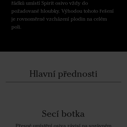
řádků umístí Spirit osivo vždy do
požadované hloubky. Výhodou tohoto řešení
je rovnoměrné vzcházení plodin na celém
poli.
Hlavní přednosti
Secí botka
Přesné umístění osiva závisí na správném