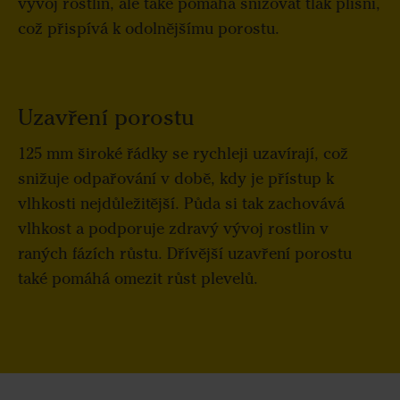
vývoj rostlin, ale také pomáhá snižovat tlak plísní,
což přispívá k odolnějšímu porostu.
Uzavření porostu
125 mm široké řádky se rychleji uzavírají, což
snižuje odpařování v době, kdy je přístup k
vlhkosti nejdůležitější. Půda si tak zachovává
vlhkost a podporuje zdravý vývoj rostlin v
raných fázích růstu. Dřívější uzavření porostu
také pomáhá omezit růst plevelů.