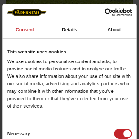
Zvlněný terén
Consent
Details
About
Spirit 400–900S využívá aktivní přítlak na botky k
udržení přesné hloubky setí ve zvlněném terénu.
This website uses cookies
Systém rychle snímá změny tlaku a pomocí
We use cookies to personalise content and ads, to
automatických ventilů upravuje nastavení, což
provide social media features and to analyse our traffic.
pomáhá k přesnému umístění osiva i na nerovném
We also share information about your use of our site with
terénu.
our social media, advertising and analytics partners who
may combine it with other information that you’ve
provided to them or that they’ve collected from your use
of their services.
Consent
Necessary
Selection