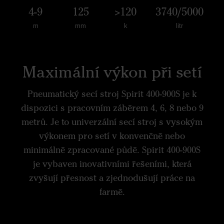
4-9
125
>120
3740/5000
m
mm
k
litr
Maximální výkon při setí
Pneumatický secí stroj Spirit 400-900S je k
dispozici s pracovním záběrem 4, 6, 8 nebo 9
metrů. Je to univerzální secí stroj s vysokým
výkonem pro setí v konvenčně nebo
minimálně zpracované půdě. Spirit 400-900S
je vybaven inovativními řešeními, která
zvyšují přesnost a zjednodušují práce na
farmě.