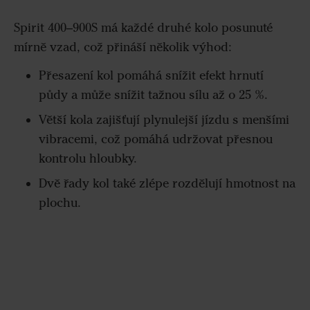
Spirit 400–900S má každé druhé kolo posunuté
mírně vzad, což přináší několik výhod:
Přesazení kol pomáhá snížit efekt hrnutí
půdy a může snížit tažnou sílu až o 25 %.
Větší kola zajišťují plynulejší jízdu s menšími
vibracemi, což pomáhá udržovat přesnou
kontrolu hloubky.
Dvě řady kol také zlépe rozdělují hmotnost na
plochu.