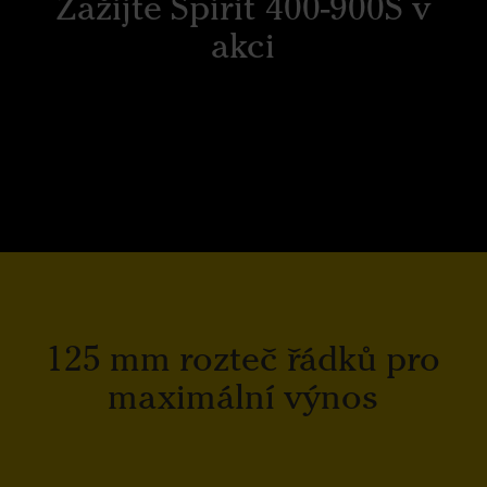
Zažijte Spirit 400-900S v
akci
125 mm rozteč řádků pro
maximální výnos