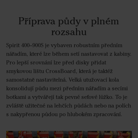
Příprava půdy v plném
rozsahu
Spirit 400–900S je vybaven robustním předním
nářadím, které lze během setí nastavovat z kabiny.
Pro lepší srovnání lze před disky přidat
smykovou lištu CrossBoard, která je taktéž
samostatně nastavitelná. Velká utužovací kola
konsolidují půdu mezi předním nářadím a secími
botkami a vytvářejí tak pevné seťové lůžko. To je
zvláště užitečné na lehčích půdách nebo na polích
s nakypřenou půdou po hlubokém zpracování.