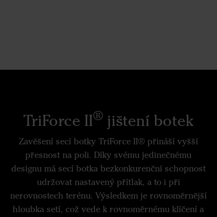
®
TriForce II
jištení botek
Zavěšení secí botky TriForce II® přináší vyšší
přesnost na poli. Díky svému jedinečnému
designu má secí botka bezkonkurenční schopnost
udržovat nastavený přítlak, a to i při
nerovnostech terénu. Výsledkem je rovnoměrnější
hloubka setí, což vede k rovnoměrnému klíčení a