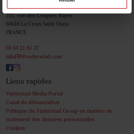
Väderstad France
731, rue des Longues Rayes
60610 La Croix Saint Ouen
FRANCE
03 64 21 81 27
infoFR@vaderstad.com
Liens rapides
Väderstad Media Portal
Canal de dénonciation
Politique du Väderstad Group en matière de
traitement des données personnelles
Cookies