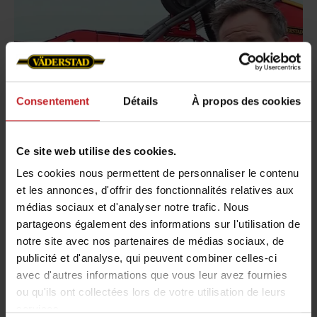
Consentement
Détails
À propos des cookies
Ce site web utilise des cookies.
Les cookies nous permettent de personnaliser le contenu
et les annonces, d'offrir des fonctionnalités relatives aux
Travail du sol efficace
médias sociaux et d'analyser notre trafic. Nous
partageons également des informations sur l'utilisation de
Agriculteur :
Claus Thomsen
notre site avec nos partenaires de médias sociaux, de
Pays :
Jutland, Dannemark
publicité et d'analyse, qui peuvent combiner celles-ci
Type d'exploitation :
ETA
avec d'autres informations que vous leur avez fournies
ou qu'ils ont collectées lors de votre utilisation de leurs
services.
Témoignage