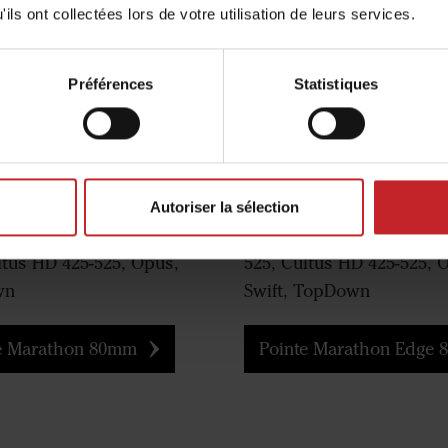
ils ont collectées lors de votre utilisation de leurs services.
te Marathon
Pointe Marathon 
m
80mm
Préférences
Statistiques
eur de travail :
Profondeur de travail :
10-25cm
1
 pointe :
Largeur pointe :
80mm
80mm
 :
Mission :
Mélange
Mélange
ble sur :
Disponible sur :
Cultus 300-400,
Cultus 3
Autoriser la sélection
HD 300-400, Cultus 425-
Cultus HD 300-400, Cultu
ltus HD 425-525, Opus,
525, Cultus HD 425-525, 
wn
Swift, TopDown
e Marathon 80mm
Pointe Marathon Edge 80mm