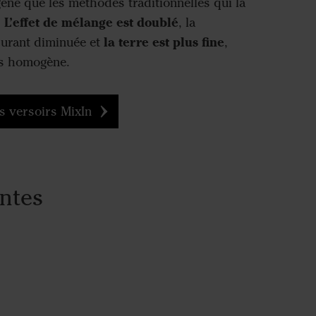
ne que les méthodes traditionnelles qui la
L’effet de mélange est doublé
.
, la
la terre est plus fine
urant diminuée et
,
us homogène.
es versoirs MixIn
antes