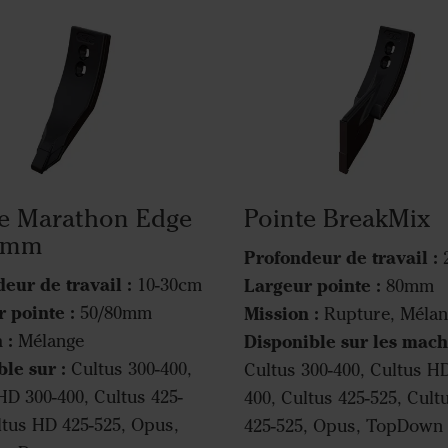
te Marathon Edge
Pointe BreakMix
0mm
Profondeur de travail :
2
eur de travail :
10-30cm
Largeur pointe :
80mm
 pointe :
50/80mm
Mission :
Rupture, Mélan
 :
Mélange
Disponible sur les mach
le sur :
Cultus 300-400,
Cultus 300-400, Cultus H
HD 300-400, Cultus 425-
400, Cultus 425-525, Cul
ltus HD 425-525, Opus,
425-525, Opus, TopDown