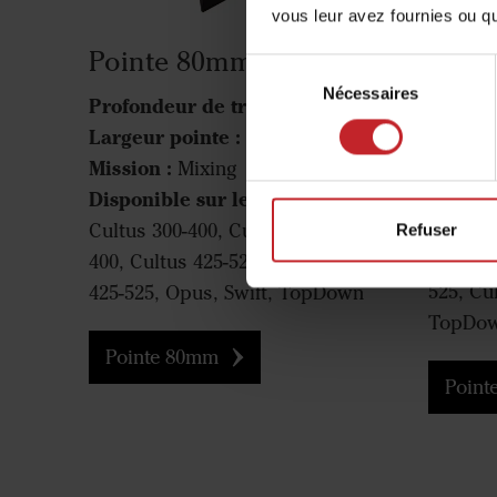
vous leur avez fournies ou qu'
Pointe 80mm
Poin
Sélection
80m
Nécessaires
du
Profondeur de travail :
10-25cm
consentement
Profond
Largeur pointe :
80mm
Largeur
Mission :
Mixing
Mission
Disponible sur les machines:
Disponi
Cultus 300-400, Cultus HD 300-
Refuser
Cultus 
400, Cultus 425-525, Cultus HD
525, Cu
425-525, Opus, Swift, TopDown
TopDo
Pointe 80mm
Point