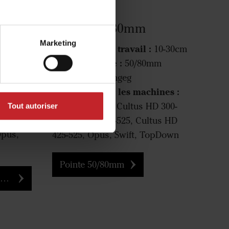
Edge
Pointe 50/80mm
Marketing
Profondeur de travail :
10-30cm
0-25cm
Largeur pointe :
50/80mm
Mission :
Mélangeg
Disponible sur les machines :
00-400,
Cultus 300-400, Cultus HD 300-
Tout autoriser
s 425-
400, Cultus 425-525, Cultus HD
Opus,
425-525, Opus, Swift, TopDown
Pointe 50/80mm