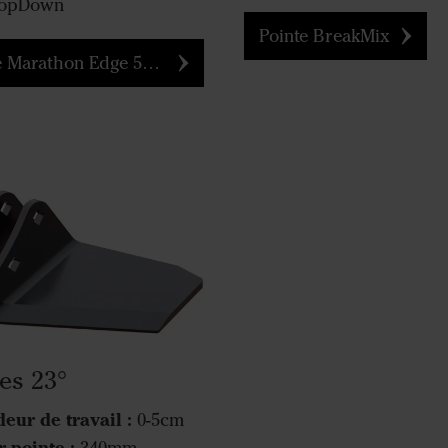
 TopDown
Pointe BreakMix
 Marathon Edge 50/80mm
tes 23°
eur de travail :
0-5cm
 pointe :