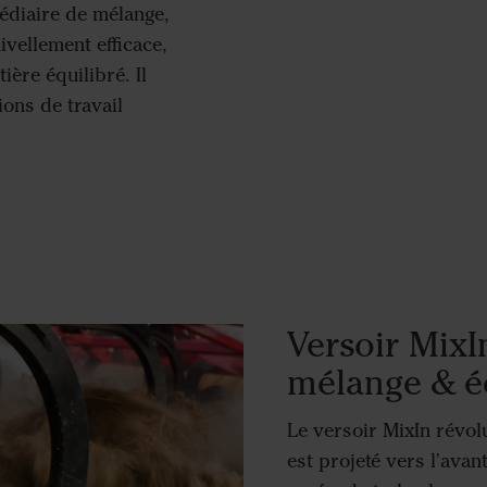
édiaire de mélange,
vellement efficace,
ière équilibré. Il
ons de travail
Versoir MixIn
mélange & é
Le versoir MixIn révolu
est projeté vers l'ava