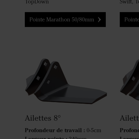
TopDown
Swift,
Pointe Marathon 50/80mm
Pointe
Ailettes 8°
Ailet
Profondeur de travail :
Profond
0-5cm
Largeur pointe :
Largeur