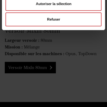
Autoriser la sélection
Refuser
Versoir MixIn 80mm
Largeur versoir :
80mm
Mission :
Mélange
Disponible sur les machines :
Opus, TopDown
Versoir MixIn 80mm