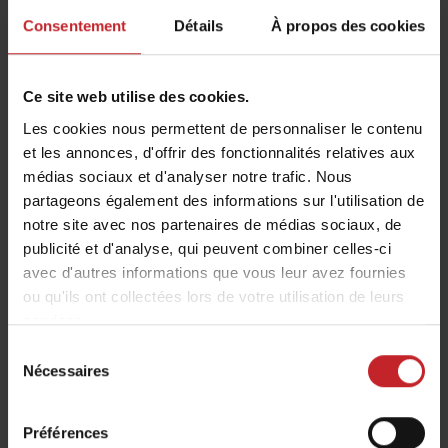
Consentement
Détails
À propos des cookies
Chariot élément semeur
Facilite le réglage de l’inter-rang
Ce site web utilise des cookies.
Peut être utilisé pour stocker l’unité de rang
Les cookies nous permettent de personnaliser le contenu
Le nombre de chariots doit être égal au
et les annonces, d'offrir des fonctionnalités relatives aux
médias sociaux et d'analyser notre trafic. Nous
nombre d’éléments retirées + 1
partageons également des informations sur l'utilisation de
Disponible pour les machines :
Tempo F 6-8,
notre site avec nos partenaires de médias sociaux, de
Tempo L 8-24, Tempo L 8-32 Central Fill, Tempo R
publicité et d'analyse, qui peuvent combiner celles-ci
avec d'autres informations que vous leur avez fournies
4-6, Tempo R 12-18, Tempo T 6-7, Tempo V 6-12
ou qu'ils ont collectées lors de votre utilisation de leurs
services.
Chariot élément semeur
Sélection
Nécessaires
du
consentement
Préférences