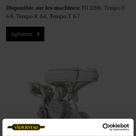
Disponible sur les machines:
FH 2200, Tempo F
6-8, Tempo R 4-6, Tempo T 6-7
Agitateur