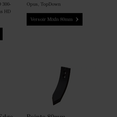
D 300-
Opus, TopDown
tus HD
Versoir MixIn 80mm
Edge
Pointe 80mm