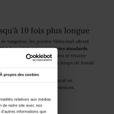
squ'à 10 fois plus longue
de tungstène, les pointes Väderstad offrent
10 fois supérieure aux pointes standards.
r des performances constantes et résister
isent l'usure et maximisent le temps de travail
À propos des cookies
efficacité optimale pour le travail en
 la préparation du lit de semences.
nnalités relatives aux médias
intes Marathon
on de notre site avec nos
 d'autres informations que