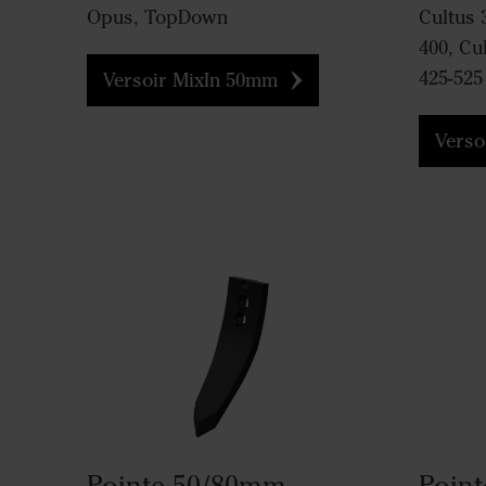
Opus, TopDown
Cultus 
400, Cu
425-525
Versoir MixIn 50mm
Verso
Pointe 50/80mm
Poin