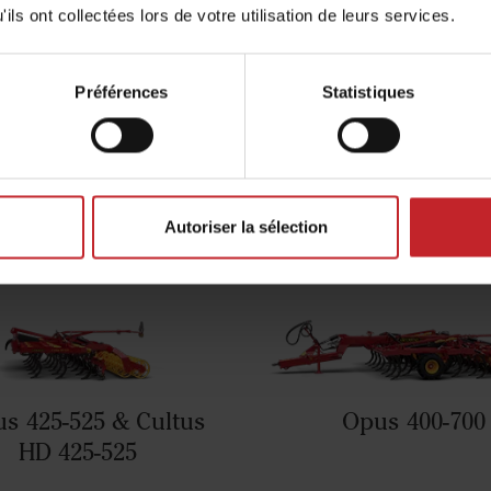
ils ont collectées lors de votre utilisation de leurs services.
onibles sur les machines suiv
Préférences
Statistiques
Autoriser la sélection
us 425-525 & Cultus
Opus 400-700
HD 425-525