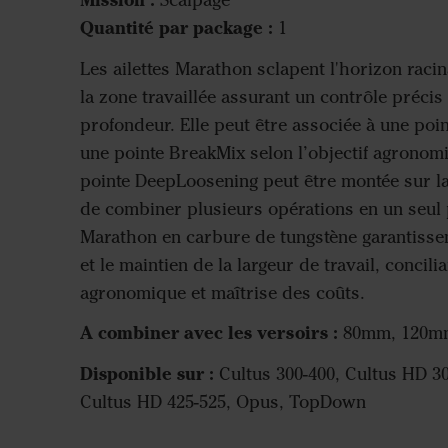
Scalpage
Quantité par package :
1
Les ailettes Marathon sclapent l'horizon racin
la zone travaillée assurant un contrôle précis 
profondeur. Elle peut être associée à une poi
une pointe BreakMix selon l’objectif agrono
pointe DeepLoosening peut être montée sur la 
de combiner plusieurs opérations en un seul p
Marathon en carbure de tungstène garantissen
et le maintien de la largeur de travail, concil
agronomique et maîtrise des coûts.
A combiner avec les versoirs :
80mm, 120m
Disponible sur :
Cultus 300-400, Cultus HD 30
Cultus HD 425-525, Opus, TopDown