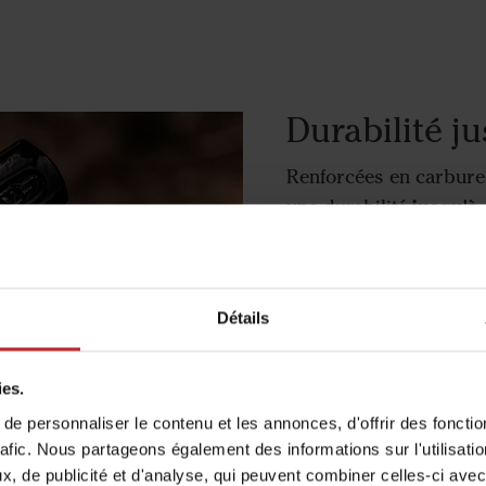
Durabilité ju
Renforcées en carbure 
jusqu'à 
une durabilité
Conçues pour mainteni
aux pierres, elles rédu
au champ.
Détails
Elles garantissent une 
profondeur comme pour
ies.
e personnaliser le contenu et les annonces, d'offrir des fonctio
+ d'infos sur les po
rafic. Nous partageons également des informations sur l'utilisati
, de publicité et d'analyse, qui peuvent combiner celles-ci avec