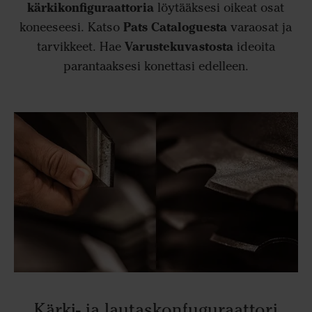
kärkikonfiguraattoria
löytääksesi oikeat osat
Pats Cataloguesta
koneeseesi. Katso
varaosat ja
Varustekuvastosta
tarvikkeet. Hae
ideoita
parantaaksesi konettasi edelleen.
Kärki- ja lautaskonfuguraattori