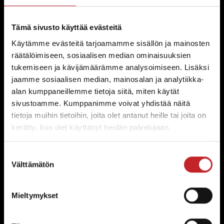
Erityisesti Väderstad-koneisiin suunnitellut
ossamme takaavat töydellisen istuvuuden ja
Tämä sivusto käyttää evästeitä
erinomaiset agronomiset ominaisuudet.
Käytämme evästeitä tarjoamamme sisällön ja mainosten
räätälöimiseen, sosiaalisen median ominaisuuksien
tukemiseen ja kävijämäärämme analysoimiseen. Lisäksi
jaamme sosiaalisen median, mainosalan ja analytiikka-
Tehdyt kestämään
alan kumppaneillemme tietoja siitä, miten käytät
sivustoamme. Kumppanimme voivat yhdistää näitä
Väderstad-kulutusosat on tehty kestämään kovaa
tietoja muihin tietoihin, joita olet antanut heille tai joita on
kättöä, sekä tarjoamaan ilmiöämäistä
kerätty, kun olet käyttänyt heidän palvelujaan.
suorituskykyä koko pitkän käyttöikänsä ajan.
Suostumuksen
Välttämätön
valinta
Ylivoimainen laatu ja
Mieltymykset
taloudellisuus
Koe ero laadussa ja taloudellisuudessa