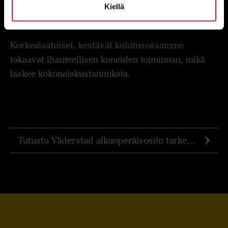
Kiellä
Matalin hehtaarikustannus
Korkealaatuiset, kestävät kulutusossamme
takaavat ihanteellisen koneiden toiminnan, mikä
laskee kokonaiskustannuksia.
Tutustu Väderstad alkuoperäisosiin tarkemmin