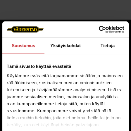
Neljä syytä valita Väderstad
Suostumus
Yksityiskohdat
Tietoja
-alkuperäisosat
Tämä sivusto käyttää evästeitä
Käytämme evästeitä tarjoamamme sisällön ja mainosten
räätälöimiseen, sosiaalisen median ominaisuuksien
Alkuperäisosat taydellisellä
tukemiseen ja kävijämäärämme analysoimiseen. Lisäksi
istuvuudella
jaamme sosiaalisen median, mainosalan ja analytiikka-
alan kumppaneillemme tietoja siitä, miten käytät
Erityisesti Väderstad-koneisiin suunnitellut
sivustoamme. Kumppanimme voivat yhdistää näitä
ossamme takaavat töydellisen istuvuuden ja
tietoja muihin tietoihin, joita olet antanut heille tai joita on
erinomaiset agronomiset ominaisuudet.
kerätty, kun olet käyttänyt heidän palvelujaan.