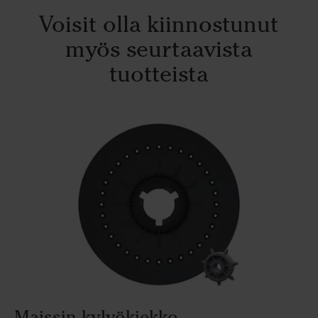
Voisit olla kiinnostunut
myös seurtaavista
tuotteista
Maissin kylvökiekko