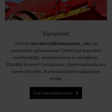
Varusteet
tarvikevalikoimaamme
Tutustu
, joka on
suunniteltu optimoimaan Väderstad-koneidesi
suorituskyky, monipuolisuus ja tehokkuus.
Räätälöi koneesi vastaamaan viljelyvaatimuksiasi
innovatiivisten, korkealaatuisten ratkaisujen
avulla.
Lue varustekuvasto