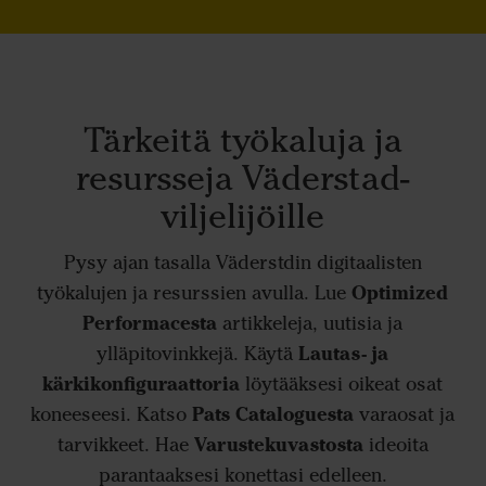
Tärkeitä työkaluja ja
resursseja Väderstad-
viljelijöille
Pysy ajan tasalla Väderstdin digitaalisten
Optimized
työkalujen ja resurssien avulla. Lue
Performacesta
artikkeleja, uutisia ja
Lautas- ja
ylläpitovinkkejä. Käytä
kärkikonfiguraattoria
löytääksesi oikeat osat
Pats Cataloguesta
koneeseesi. Katso
varaosat ja
Varustekuvastosta
tarvikkeet. Hae
ideoita
parantaaksesi konettasi edelleen.