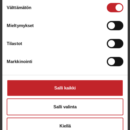
Suostumuksen
Välttämätön
valinta
Mieltymykset
Tilastot
Markkinointi
Kärki- ja lautaskonfuguraattori
Salli kaikki
Tutustu Väderstadin erilaisiin olosuhteisiin
soveltuvaan kärki- ja lautasvalikoimaan.
Salli valinta
Kärki- ja Lautaskonfiguraattoria
Käytä
löytääksesi helposti parhaat osat koneeseesi,
Kiellä
maalajiin, työsyvyyteen ja työtulokseen