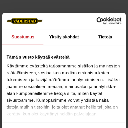
Tärkeitä työkaluja ja
resursseja Väderstad-
Suostumus
Yksityiskohdat
Tietoja
viljelijöille
Pysy ajan tasalla Väderstdin digitaalisten
Tämä sivusto käyttää evästeitä
Optimized
työkalujen ja resurssien avulla. Lue
Käytämme evästeitä tarjoamamme sisällön ja mainosten
Performacesta
artikkeleja, uutisia ja
räätälöimiseen, sosiaalisen median ominaisuuksien
Lautas- ja
ylläpitovinkkejä. Käytä
tukemiseen ja kävijämäärämme analysoimiseen. Lisäksi
kärkikonfiguraattoria
löytääksesi oikeat osat
jaamme sosiaalisen median, mainosalan ja analytiikka-
Pats Cataloguesta
koneeseesi. Katso
varaosat ja
alan kumppaneillemme tietoja siitä, miten käytät
sivustoamme. Kumppanimme voivat yhdistää näitä
Varustekuvastosta
tarvikkeet. Hae
ideoita
tietoja muihin tietoihin, joita olet antanut heille tai joita on
parantaaksesi konettasi edelleen.
kerätty, kun olet käyttänyt heidän palvelujaan.