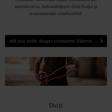
amestecarea, îmbunătățește distribuția și
economisește combustibil.
Află mai multe despre cormanele Väderstad MixIn
Dinți