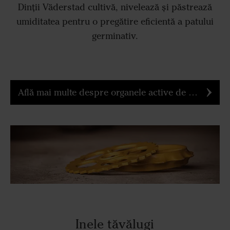
Dinții Väderstad cultivă, nivelează și păstrează
umiditatea pentru o pregătire eficientă a patului
germinativ.
Află mai multe despre organele active de lucru Väderstad
Inele tăvălugi