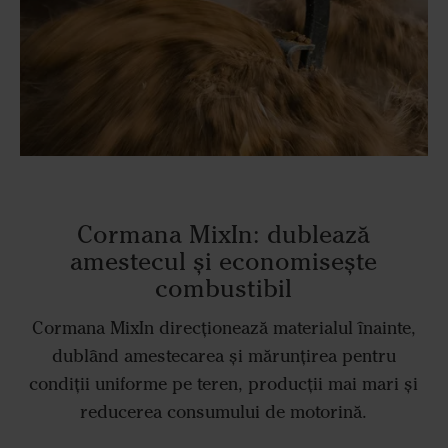
Cormana MixIn: dublează
amestecul și economisește
combustibil
Cormana MixIn direcționează materialul înainte,
dublând amestecarea și mărunțirea pentru
condiții uniforme pe teren, producții mai mari și
reducerea consumului de motorină.