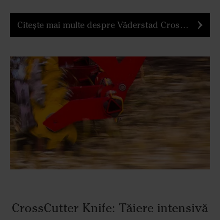
Citește mai multe despre Väderstad CrossCutter Disc
CrossCutter Knife: Tăiere intensivă