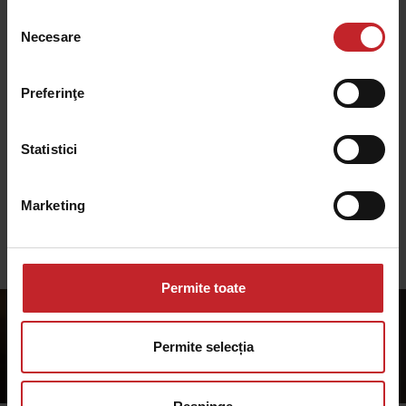
Selecția
Necesare
Sisteme
consimțământului
Sistemele Väderstad sunt concepute pentru a-ți
Preferinţe
oferi control complet și integrare între mașină și
operator.
Statistici
Marketing
Citește mai multe despre sistemele Väderstad
Permite toate
Permite selecția