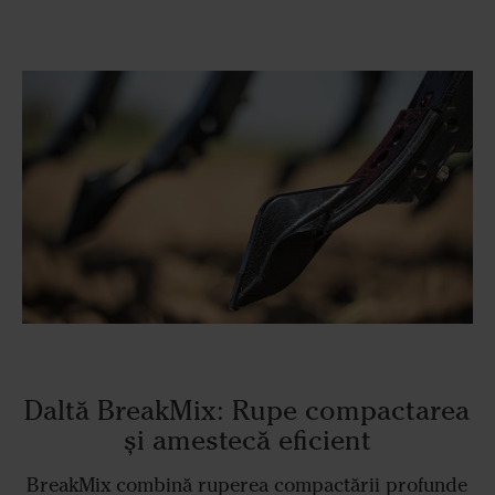
Daltă BreakMix: Rupe compactarea
și amestecă eficient
BreakMix combină ruperea compactării profunde