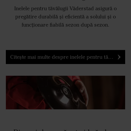
Inelele pentru tăvălugii Väderstad asigură o
pregătire durabilă și eficientă a solului și o
funcționare fiabilă sezon după sezon.
Citește mai multe despre inelele pentru tăvălugii Väderstad