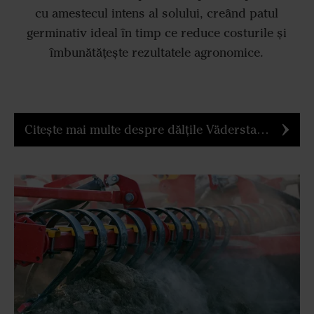
cu amestecul intens al solului, creând patul
germinativ ideal în timp ce reduce costurile și
îmbunătățește rezultatele agronomice.
Citește mai multe despre dălțile Väderstad BreakMix