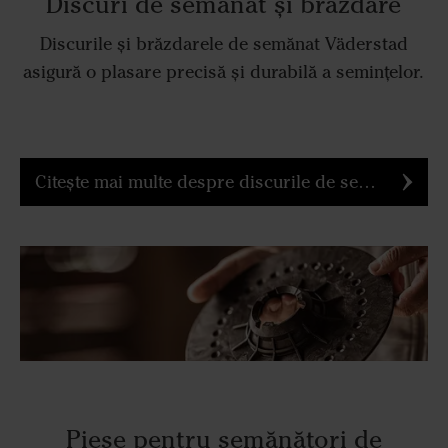
Discuri de semănat și brăzdare
Discurile și brăzdarele de semănat Väderstad
asigură o plasare precisă și durabilă a semințelor.
Citește mai multe despre discurile de semănat și brăzdarele Väderstad
Piese pentru semănători de