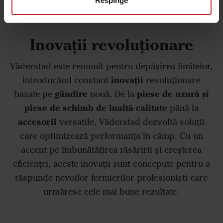
Respinge
Inovații revoluționare
Väderstad este renumit pentru depășirea limitelor,
inovații
introducând constant
revoluționare
gândire
piese de
uzură și
bazate pe
nouă. De la
piese de schimb
de înaltă calitate
până la
accesorii
versatile, Väderstad dezvoltă soluții
care optimizează performanța în câmp. Cu un
accent pe îmbunătățirea răsăririi și creșterea
eficienței, aceste inovații sunt concepute pentru a
răspunde nevoilor fermierilor profesioniști care
urmăresc cele mai bune rezultate.