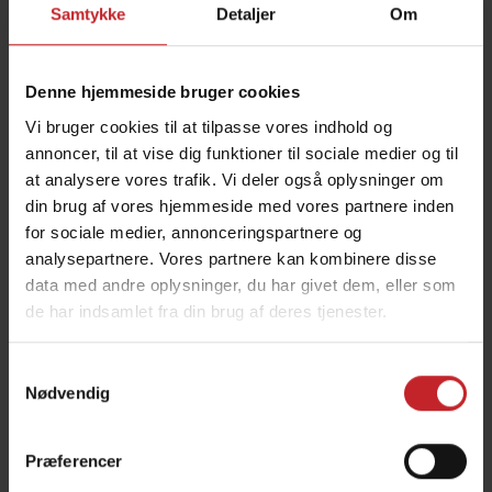
Præmærket
Samtykke
Detaljer
Om
Lær hvordan du indstiller din Tempo-rækkeenhed
med den præmærket såskive.
Denne hjemmeside bruger cookies
Vi bruger cookies til at tilpasse vores indhold og
annoncer, til at vise dig funktioner til sociale medier og til
at analysere vores trafik. Vi deler også oplysninger om
din brug af vores hjemmeside med vores partnere inden
for sociale medier, annonceringspartnere og
analysepartnere. Vores partnere kan kombinere disse
data med andre oplysninger, du har givet dem, eller som
de har indsamlet fra din brug af deres tjenester.
Samtykkevalg
Nødvendig
Indstilling af ISOBUS Task Control
Præferencer