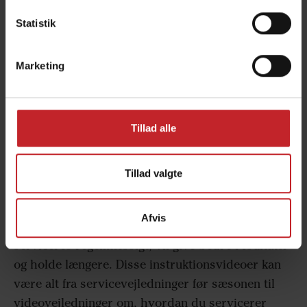
Se vores QuickStart videoer om hvordan du
Statistik
indstiller ISOBUS Task Control til din Tempo.
Marketing
ISOBUS Task Control guides
Tillad alle
Service videoguides til
Tempo F
Tillad valgte
Servicevideoguides hjælper dig med at holde din
Afvis
Väderstad Tempo F i topform. En maskine, der
serviceres regelmæssigt, vil give bedre resultater
og holde længere. Disse instruktionsvideoer kan
være alt fra servicevejledninger før sæsonen til
videovejledninger om, hvordan du servicerer