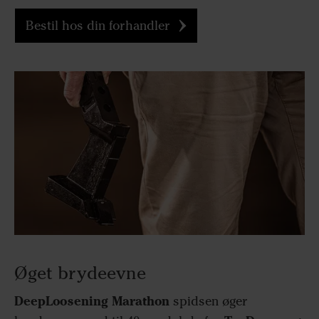
Bestil hos din forhandler
Øget brydeevne
DeepLoosening Marathon
spidsen øger