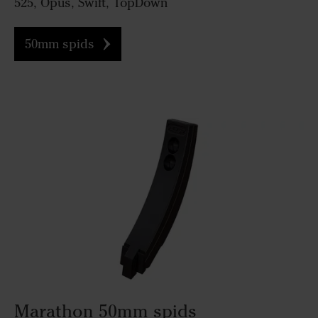
525, Opus, Swift, TopDown
50mm spids
Marathon 50mm spids