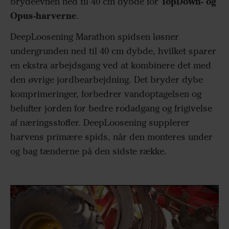
TopDown- og
brydeevnen ned til 40 cm dybde for
Opus-harverne
.
DeepLoosening Marathon spidsen løsner
undergrunden ned til 40 cm dybde, hvilket sparer
en ekstra arbejdsgang ved at kombinere det med
den øvrige jordbearbejdning. Det bryder dybe
komprimeringer, forbedrer vandoptagelsen og
belufter jorden for bedre rodadgang og frigivelse
af næringsstoffer. DeepLoosening supplerer
harvens primære spids, når den monteres under
og bag tænderne på den sidste række.