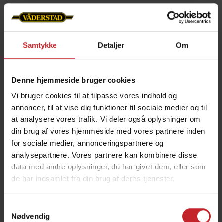
Download brochuren om Väderstad bolte og møtrikker
Samtykke
Detaljer
Om
Du vil måske også være
interesseret i følgende
Denne hjemmeside bruger cookies
produkter
Vi bruger cookies til at tilpasse vores indhold og
annoncer, til at vise dig funktioner til sociale medier og til
at analysere vores trafik. Vi deler også oplysninger om
din brug af vores hjemmeside med vores partnere inden
for sociale medier, annonceringspartnere og
analysepartnere. Vores partnere kan kombinere disse
data med andre oplysninger, du har givet dem, eller som
de har indsamlet fra din brug af deres tjenester.
Samtykkevalg
Nødvendig