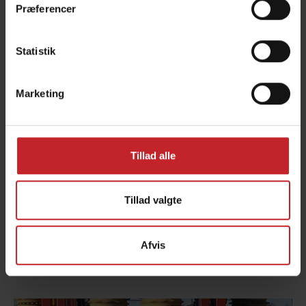
Præferencer
Statistik
Marketing
Tillad alle
Siden starten i 2001, er Carrier løbende udviklet
med flere modeller og udstyrsmuligheder.
Tillad valgte
Produktionen er løbende og vi har indtil nu nået
16.000 units.
Afvis