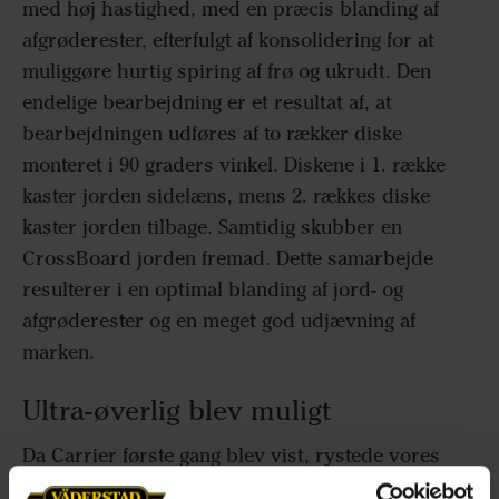
med høj hastighed, med en præcis blanding af
afgrøderester, efterfulgt af konsolidering for at
muliggøre hurtig spiring af frø og ukrudt. Den
endelige bearbejdning er et resultat af, at
bearbejdningen udføres af to rækker diske
monteret i 90 graders vinkel. Diskene i 1. række
kaster jorden sidelæns, mens 2. rækkes diske
kaster jorden tilbage. Samtidig skubber en
CrossBoard jorden fremad. Dette samarbejde
resulterer i en optimal blanding af jord- og
afgrøderester og en meget god udjævning af
marken.
Ultra-øverlig blev muligt
Da Carrier første gang blev vist, rystede vores
europæiske konkurrenter på hovedet, fordi de