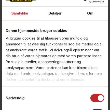
ikke kunne se hvad Carrier skulle bruges til. I dag,
er der imidlertid 100 producenter, der har
Samtykke
Detaljer
Om
kopieret Väderstads Carrier. Jeg har stor tiltro til
vores seneste disk - CrossCutter disken. Den
Denne hjemmeside bruger cookies
tillader noget, som ikke tidligere har været muligt
i afgrødeproduktion: En ultra-øverlig bearbejning,
Vi bruger cookies til at tilpasse vores indhold og
annoncer, til at vise dig funktioner til sociale medier og til
som efterlader de øverste 2-3cm kultiveret.
at analysere vores trafik. Vi deler også oplysninger om
Hemmeligheden bag er de vaflede diske, som ved
din brug af vores hjemmeside med vores partnere inden
høj fart nærmest knuser jorden i overfladen og
for sociale medier, annonceringspartnere og
mixer den med afgrøderester. I det miljø, er der
analysepartnere. Vores partnere kan kombinere disse
ikke nogle spildfrø og noget ukrudt, der ikke vil
data med andre oplysninger, du har givet dem, eller som
spire, medmindre de er dvale.
de har indsamlet fra din brug af deres tjenester.
Samtykkevalg
Nødvendig