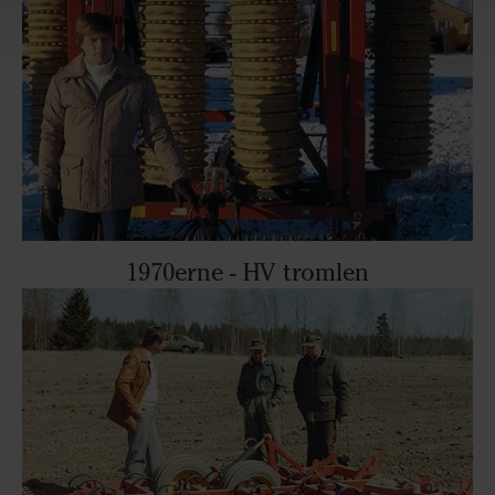
1970erne - HV tromlen