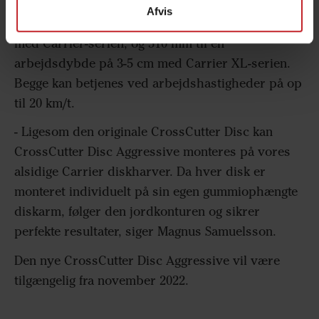
CrossCutter Disc Aggressive fås i to størrelser:
Afvis
450 mm beregnet til en arbejdsdybde på 2-3 cm
med Carrier-serien, og 510 mm til en
arbejdsdybde på 3-5 cm med Carrier XL-serien.
Begge kan betjenes ved arbejdshastigheder på op
til 20 km/t.
- Ligesom den originale CrossCutter Disc kan
CrossCutter Disc Aggressive monteres på vores
alsidige Carrier diskharver. Da hver disk er
monteret individuelt på sin egen gummiophængte
diskarm, følger den jordkonturen og sikrer
perfekte resultater, siger Magnus Samuelsson.
Den nye CrossCutter Disc Aggressive vil være
tilgængelig fra november 2022.