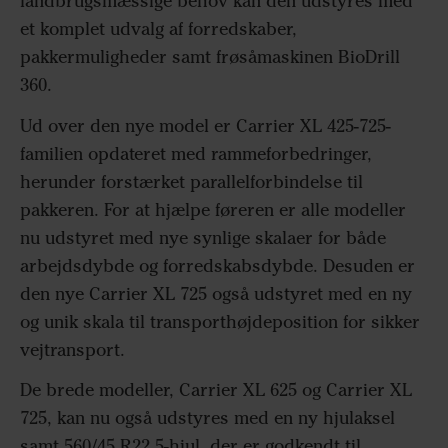
landbrugsmæssige behov kan den udstyres med
et komplet udvalg af forredskaber,
pakkermuligheder samt frøsåmaskinen BioDrill
360.
Ud over den nye model er Carrier XL 425-725-
familien opdateret med rammeforbedringer,
herunder forstærket parallelforbindelse til
pakkeren. For at hjælpe føreren er alle modeller
nu udstyret med nye synlige skalaer for både
arbejdsdybde og forredskabsdybde. Desuden er
den nye Carrier XL 725 også udstyret med en ny
og unik skala til transporthøjdeposition for sikker
vejtransport.
De brede modeller, Carrier XL 625 og Carrier XL
725, kan nu også udstyres med en ny hjulaksel
samt 560/45 R22.5-hjul, der er godkendt til