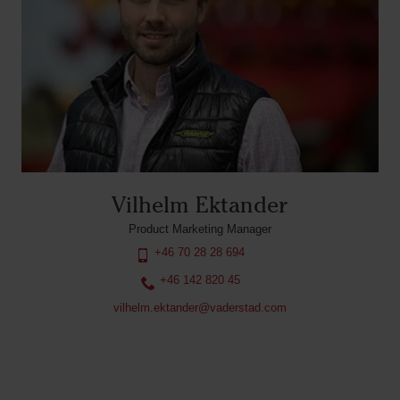
Vilhelm Ektander
Product Marketing Manager
+46 70 28 28 694
+46 142 820 45
vilhelm.ektander@vaderstad.com