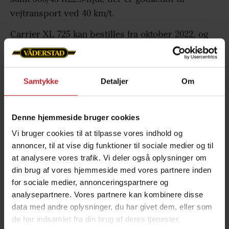
vejtransport ved 40 km/t.
Carrier XL 725 kan bestilles fra oktober 2022, og
leveringerne vil begynde i foråret 2023.
Ydermere introducerer Väderstad CrossCutter
Samtykke
Detaljer
Om
Disc Aggressive, som udvider CrossCutter Disc-
serien yderligere. Forskellen til den almindelige
CrossCutter Disc er, at den nye CrossCutter Disc
Denne hjemmeside bruger cookies
Aggressive har skærpet TrueCut-udskæringer,
Vi bruger cookies til at tilpasse vores indhold og
hvilket giver større gennemtrængningsevne under
annoncer, til at vise dig funktioner til sociale medier og til
udfordrende jordforhold.
at analysere vores trafik. Vi deler også oplysninger om
din brug af vores hjemmeside med vores partnere inden
- CrossCutter Disc Aggressive er et interessant
for sociale medier, annonceringspartnere og
valg til svær jord, eller hvor penetrationsevnen
analysepartnere. Vores partnere kan kombinere disse
ellers kan være et problem. En yderligere fordel
data med andre oplysninger, du har givet dem, eller som
ved CrossCutter Disc Aggressive er, at den vil
de har indsamlet fra din brug af deres tjenester.