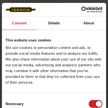
de la deficiencia de oxígeno.
Consent
Details
About
Posibles medidas correctivas
Para evitar la compactación del suelo, es
This website uses cookies
importante emplear medidas correctoras que
We use cookies to personalise content and ads, to
puedan contribuir a mejorar la estructura del
provide social media features and to analyse our traffic.
suelo a largo plazo. Entre estas medidas se
We also share information about your use of our site with
our social media, advertising and analytics partners who
encuentran el drenaje, el ablandado de la
may combine it with other information that you’ve
estructura, el mantenimiento del suelo
provided to them or that they’ve collected from your use
cubierto de vegetación y el suministro de
of their services.
materia orgánica externa. Estas medidas, que
hacen que el suelo esté más seco,
disminuyen la compactación del suelo en
Consent
Necessary
Selection
profundidad.