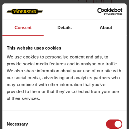
Consent
Details
About
Los rastrillos compensan la
mala distribución de la paja
This website uses cookies
Las cosechadoras de gran tamaño suelen
We use cookies to personalise content and ads, to
tener una mala distribución de la paja, lo que
provide social media features and to analyse our traffic.
da lugar a una aparición irregular del
We also share information about your use of our site with
our social media, advertising and analytics partners who
siguiente cultivo. Equipado con los rastrillos,
may combine it with other information that you’ve
el Carrier no sólo corta, sino que también
provided to them or that they’ve collected from your use
distribuye la paja en la misma pasada. Una
of their services.
paja bien distribuida es crucial para que el
siguiente cultivo tenga las mismas
condiciones en todo el campo.
Consent
Necessary
Selection