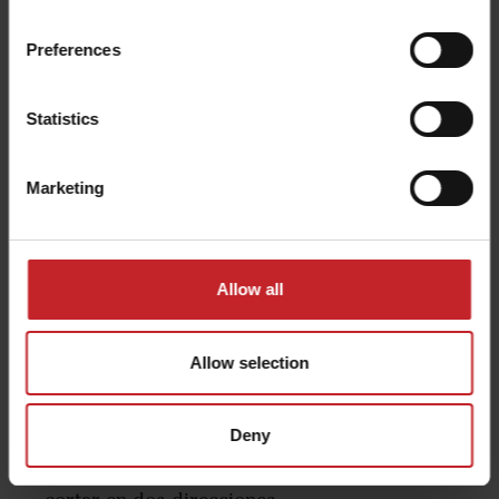
Preferences
Statistics
Marketing
Allow all
El CrossCutter Knife añade
versatilidad
Allow selection
Al equipar el Carrier XL 425-725 con el
Deny
rodillo de cuchillos intensivo CrossCutter
Knife, los residuos del cultivo se pueden