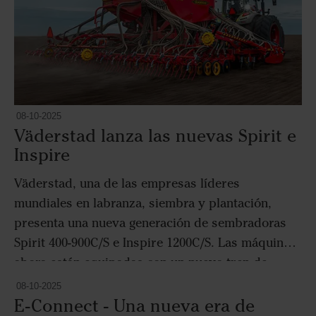
malezas resistentes a los herbicidas, como la
hierba negra.
08-10-2025
Väderstad lanza las nuevas Spirit e
Inspire
Väderstad, una de las empresas líderes
mundiales en labranza, siembra y plantación,
presenta una nueva generación de sembradoras
Spirit 400-900C/S e Inspire 1200C/S. Las máquinas
ahora están equipadas con un nuevo tren de
siembra, mayor presión en el tren de siembra,
08-10-2025
una nueva opción de rastrillo y ajuste hidráulico
E-Connect - Una nueva era de