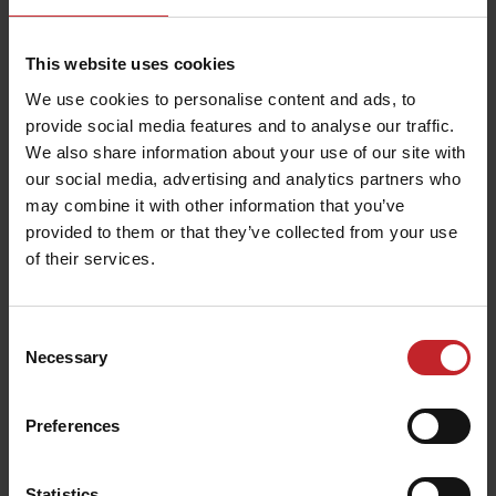
sistema ISOBUS del tractor.
This website uses cookies
19-05-2025
Crister Stark galardonado con la
We use cookies to personalise content and ads, to
Clase Comendador de la Real
provide social media features and to analyse our traffic.
We also share information about your use of our site with
Orden de Vasa
our social media, advertising and analytics partners who
Crister Stark ha sido galardonado con la Clase de
may combine it with other information that you’ve
provided to them or that they’ve collected from your use
Comendador de la Real Orden de Vasa, uno de los
of their services.
más prestigiosos honores de Suecia, por sus
destacadas contribuciones a la industria sueca y
al sector agrícola.
Consent
Necessary
Selection
20-03-2025
Väderstad alcanza una facturación
Preferences
de 6,1 millones de coronas suecas
en el año fiscal de 2024
Statistics