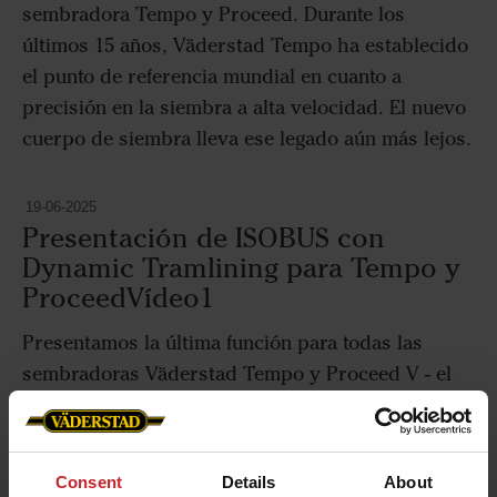
sembradora Tempo y Proceed. Durante los
últimos 15 años, Väderstad Tempo ha establecido
el punto de referencia mundial en cuanto a
precisión en la siembra a alta velocidad. El nuevo
cuerpo de siembra lleva ese legado aún más lejos.
19-06-2025
Presentación de ISOBUS con
Dynamic Tramlining para Tempo y
ProceedVídeo1
Presentamos la última función para todas las
sembradoras Väderstad Tempo y Proceed V - el
ISOBUS con Dynamic Tramlining. Esta función
permite a los agricultores controlar el tramlining
de sus máquinas a través de la señal GPS del
Consent
Details
About