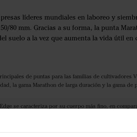
presas líderes mundiales en laboreo y siembr
50/80 mm. Gracias a su forma, la punta Mara
l suelo a la vez que aumenta la vida útil e
incipales de puntas para las familias de cultivadores V
lidad, la gama Marathon de larga duración y la gama de
Edge se caracteriza por su cuerpo más fino, en compar
squeda del suelo, lo que a su vez repercute positivame
íciles. Por lo tanto, las puntas Marathon Edge son la p
ivador de puntas Swift 400-870, afirma Magnus Samuelss