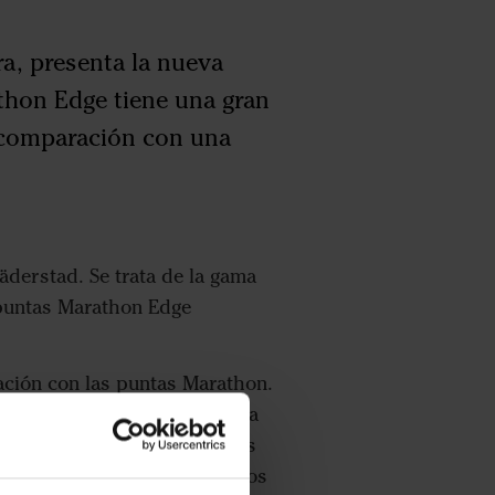
a, presenta la nueva
thon Edge tiene una gran
n comparación con una
äderstad. Se trata de la gama
 puntas Marathon Edge
ación con las puntas Marathon.
nte en el mantenimiento de la
rimera opción para las puntas
on, desarrollador de conceptos