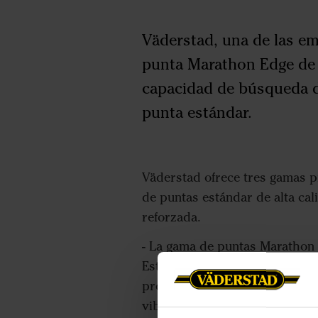
Väderstad, una de las em
punta Marathon Edge de 
capacidad de búsqueda de
punta estándar.
Väderstad ofrece tres gamas pr
de puntas estándar de alta ca
reforzada.
- La gama de puntas Marathon 
Esto mejora la capacidad de bú
profundidad en condiciones dif
vibratorias como las del cult