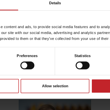
Details
 una nueva punta en la gama Marathon Edge - la Marath
0/80 mm ofrece una punta más afilada que la actual Mar
e content and ads, to provide social media features and to analy
 profundidad con una necesidad de fuerza de tracción m
 our site with our social media, advertising and analytics partn
os más pesados, la parte inferior más fina de la punta t
 provided to them or that they’ve collected from your use of their
hon Edge estará disponible como Repuesto Original Vä
Preferences
Statistics
Allow selection