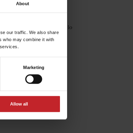
About
on Edge de 50/80 mm.
athon Edge de 80 mm y, por lo
se our traffic. We also share
antenida. Entrará mejor en
ers who may combine it with
ambién reduce la cantidad de
 services.
derstad a partir de mayo de
Marketing
Allow all