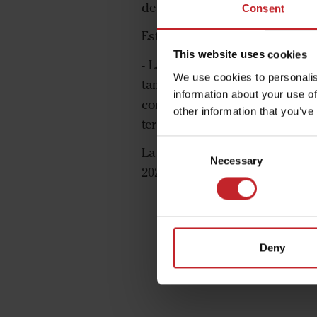
de Väderstad.
Consent
Este año, Väderstad introduce
This website uses cookies
- La nueva Marathon Edge de 5
We use cookies to personalis
tanto, puede trabajar a mayor
information about your use of
condiciones difíciles. En suel
other information that you’ve
terrones creados.
Consent
La nueva punta 50/80mm Marat
Necessary
Selection
2024.
Deny