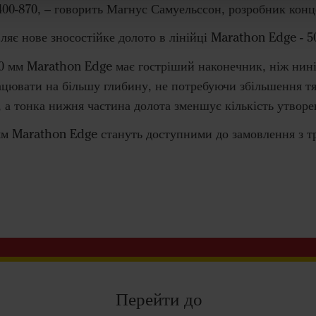
 400-870, – говорить Магнус Самуельссон, розробник конц
ляє нове зносостійке долото в лінійці Marathon Edge - 
80 мм Marathon Edge має гостріший наконечник, ніж нин
цювати на більшу глибину, не потребуючи збільшення тя
 а тонка нижня частина долота зменшує кількість утворе
 мм Marathon Edge стануть доступними до замовлення з т
Перейти до