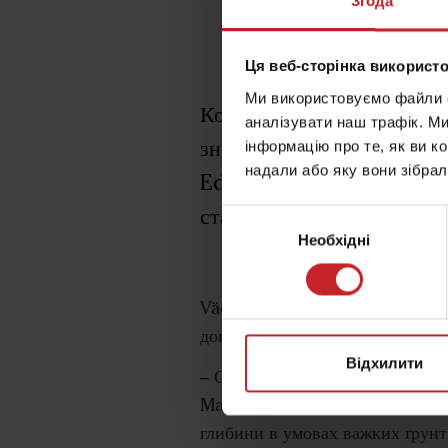
Згода
Ця веб-сторінка використо
Ми використовуємо файли co
Компанія Väderstad, одна 
аналізувати наш трафік. М
зносостійке долото Marat
інформацію про те, як ви к
надали або яку вони зібрал
Edge має високу здатніст
стандартними долотами.
Вибір
Необхідні
згоди
Väderstad пропонує три основні
довговічна лінійка зносостійки
Відхилити
– Серія зносостійких доліт Ma
Marathon. Це покращує здатніс
глибини в умовах важких ґрунт