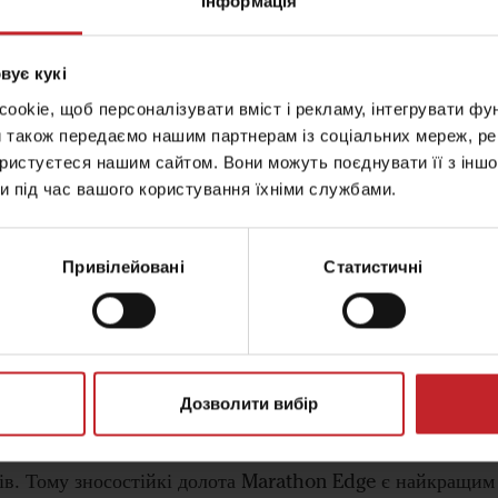
Інформація
вує кукі
okie, щоб персоналізувати вміст і рекламу, інтегрувати фу
із світових лідерів у галузі обробітку ґрунту т
и також передаємо нашим партнерам із соціальних мереж, ре
hon Edge 50/80 мм. Завдяки своїй формі, зно
ористуєтеся нашим сайтом. Вони можуть поєднувати її з іншо
и під час вашого користування їхніми службами.
ь розпушування ґрунту, з більшим терміном слу
Привілейовані
Статистичні
 серії доліт для сімейства культиваторів. Це стандартна 
х доліт Marathon, а також посилена лінійка зносостійких
Дозволити вибір
rathon Edge характеризується більш тонкою товщиною у 
ть розпушування ґрунту, що, в свою чергу, позитивно вп
ів. Тому зносостійкі долота Marathon Edge є найкращим 