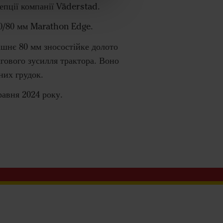
епції компанії Väderstad.
50/80 мм Marathon Edge.
ішнє 80 мм зносостійке долото
гового зусилля трактора. Воно
них грудок.
равня 2024 року.