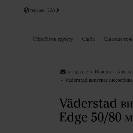
Україна (UA)
Обробіток ґрунту
Сівба
Сівалки точ
Про нас
Новини
Архів 
Väderstad випускає зносостійке
Väderstad ви
Edge 50/80 