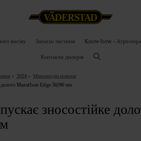
ного висіву
Запасні частини
Know-how - Агро-пор
Контакти дилерів
новин
2024
Міжнародні новини
 долото Marathon Edge 50/80 мм
пускає зносостійке дол
мм