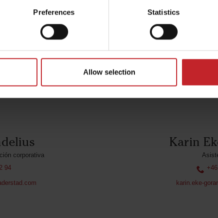
do condecorado con la Medalla de S.M. el Rey de la 8ª t
Preferences
Statistics
ún más su impactante papel en el mundo empresarial sue
llosos de que los esfuerzos de Crister reciban este re
Allow selection
delius
Karin E
ión corporativa
Asist
2 94
+46
derstad.com
karin.eke-gor