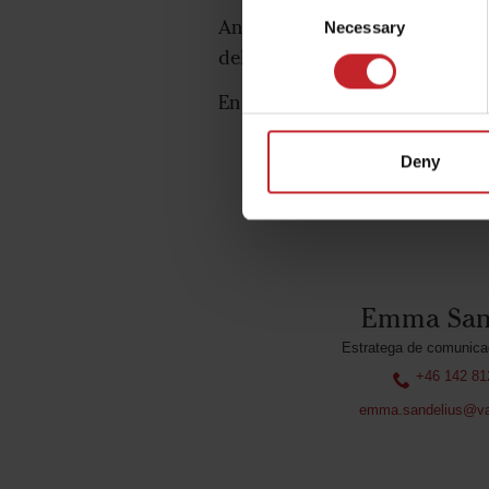
Consent
Anteriormente, Crister había si
Necessary
Selection
del Serafín, lo que subraya a
En Väderstad estamos muy orgu
Deny
Emma San
Estratega de comunicac
+46 142 81
emma.sandelius@va