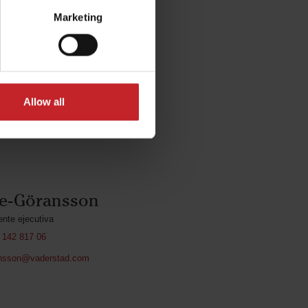
alla con la cinta de la Orden
Marketing
co.
conocimiento.
Allow all
ke-Göransson
ente ejecutiva
 142 817 06
ansson@vaderstad.com