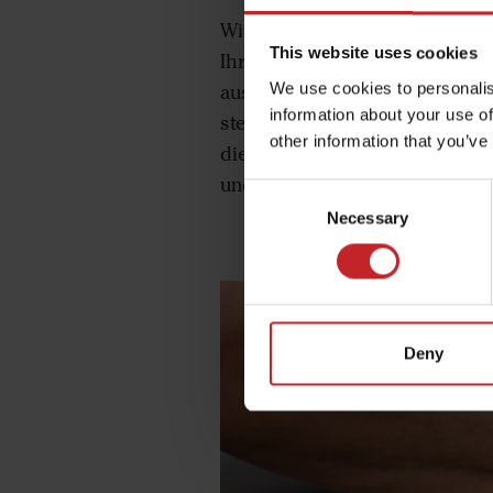
Wir empfehlen Ihnen, Ihre Ma
This website uses cookies
Ihre Maschine nicht nur in ein
We use cookies to personalis
austauschen müssen. Ausserdem
information about your use of
stellt Maschinen und Verschlei
other information that you’ve
die regelmässig gewartet wird,
und die niedrigsten Kosten pro
Consent
Necessary
Selection
Deny