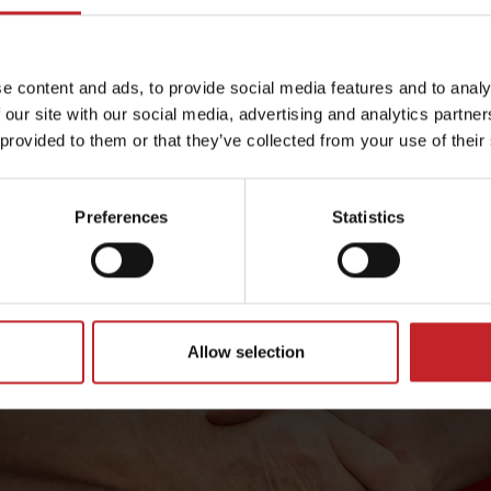
schinen am Ende jeder Saison zur Wartung und Inspekt
em Top-Zustand gehalten, sondern Sie erfahren auch, ob
e content and ads, to provide social media features and to analy
 wissen Sie dann, dass Ihre Maschine bereit für die n
 our site with our social media, advertising and analytics partn
ssteile her, um Ihnen Jahr für Jahr optimale Erträge zu
 provided to them or that they’ve collected from your use of their
 liefert bessere Ergebnisse und hält länger, für die höc
 Hektar.
Preferences
Statistics
Allow selection