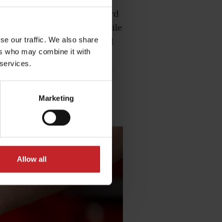
ion anzumelden. Dadurch wird
 und wann Sie Verschleissteile
se our traffic. We also share
ächste Saison ist. Väderstad
ers who may combine it with
 ermöglichen. Eine Maschine,
 services.
hste Gesamtwirtschaftlichkeit
Marketing
Allow all