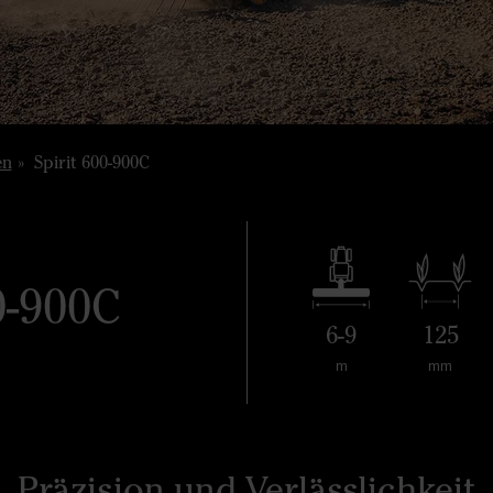
en
Spirit 600-900C
0-900C
6-9
125
m
mm
Präzision und Verlässlichkeit