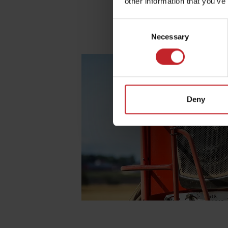
other information that you’ve
Consent
Necessary
Selection
Deny