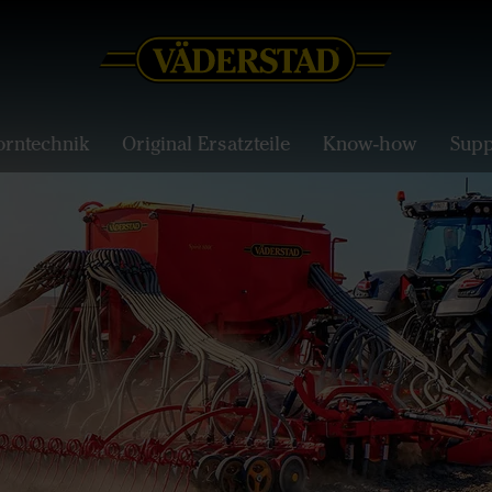
orntechnik
Original Ersatzteile
Know-how
Supp