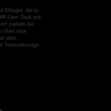
d Dünger, die in
000 Liter Tank mit
iert zudem die
n über eine
st eine
uf Vorwerkzeuge,