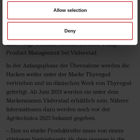
Väderstad den Landwirten zukünftig eine
Komplettlösung anbieten. Durch die Ergänzung
Allow selection
unseres Portfolios mit Hacktechnik optimieren wir
auch unser Zukunftskonzept Proceed, das für die
Deny
Einzelkornsaat im Getreide eingesetzt werden
kann", sagt Wolfram Hastolz, Director Tillage
Product Management bei Väderstad.
In der Anfangsphase der Übernahme werden die
Hacken weiter unter der Marke Thyregod
vertrieben und im dänischen Werk von Thyregod
gefertigt. Ab Juni 2024 werden sie unter dem
Markennamen Väderstad erhältlich sein. Nähere
Informationen dazu werden noch vor der
Agritechnica 2023 bekannt gegeben.
– Eine so starke Produktreihe muss von einem
stärkeren Vertriebsnetz als dem unseren in die