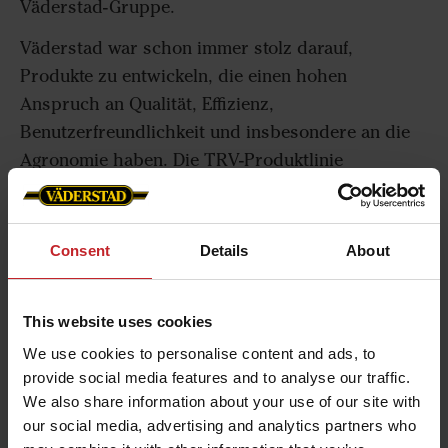
Väderstad-Gruppe.
Väderstad war schon immer stolz darauf,
Produkte zu entwickeln, die einen hohen
Anspruch an Qualität, Effizienz,
Benutzerfreundlichkeit und insbesondere an die
Agronomie haben. Die TRV-Produktlinie
entspricht genau diesem Anspruch.
Im Laufe der Jahre wurde die Thyregod TRV-
Consent
Details
About
Technologie bis ins kleinste Detail optimiert, mit
einem patentierten Sektionsaushub, unzähligen
Einstellmöglichkeiten und der weltweit ersten
This website uses cookies
kameragesteuerten Hacke mit individuellen
We use cookies to personalise content and ads, to
Rahmen, die jeweils durch eine Kamera gesteuert
provide social media features and to analyse our traffic.
werden.
We also share information about your use of our site with
our social media, advertising and analytics partners who
Der TRV Swingking verfügt über eine einzigartige