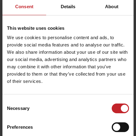
Consent
Details
About
Настройки на редова секция - Tempo
F
This website uses cookies
Научете настройките на редовата секция за Tempo
We use cookies to personalise content and ads, to
F.
provide social media features and to analyse our traffic.
We also share information about your use of our site with
our social media, advertising and analytics partners who
may combine it with other information that you’ve
provided to them or that they’ve collected from your use
of their services.
Consent
Necessary
Selection
Preferences